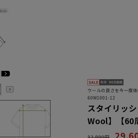
3cm
E3
BE4
BE5
BE6
BE7
BE8
YA4
YA5
YA6
ウールの良さを今一度体
60W1001-12
スタイリッシュ
Wool】【6
29,
32,890円