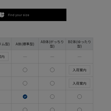
Find your size
AB体(がっちり
BE体(ゆったり
リム型)
A体(標準型)
型)
型)
―
―
―
案内
入荷案内
入荷案内