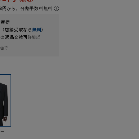
3円
から。分割手数料無料
t獲得
円（店舗受取なら
無料
）
の返品交換可
詳細
細
ビー