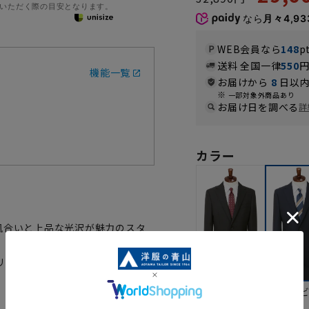
いただく際の目安となります。
なら
月々4,93
WEB会員なら
148
p
送料 全国一律
550
機能一覧
お届けから
8
日以内
一部対象外商品あり
お届け日を調べる
詳
カラー
風合いと上品な光沢が魅力のスタ
リーズナブルな価格にて企画した
ブラック
ネイ