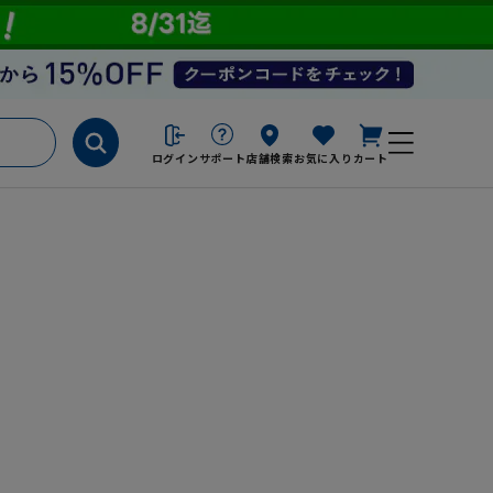
ログイン
サポート
店舗検索
お気に入り
カート