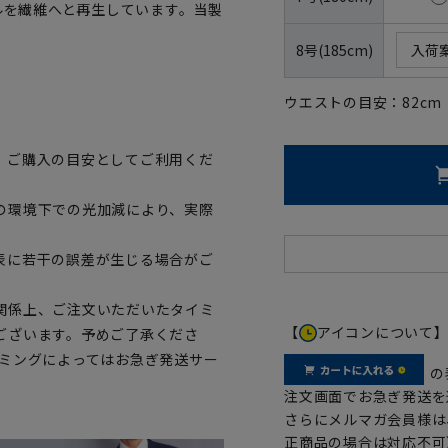
トルを繊維へと再生しています。当製
8号(185cm)
入荷
ウエストの目安：
82
cm
、ご購入の目安としてご利用くだ
の環境下での光加減により、実際
表に若干の誤差が生じる場合がご
関係上、ご注文いただいたタイミ
【
アイコンについて
ございます。予めご了承くださ
イミングによってはお急ぎ発送サー
の
注文画面でお急ぎ発送を
さらにメルマガ会員様は
正商品の場合は対応不可