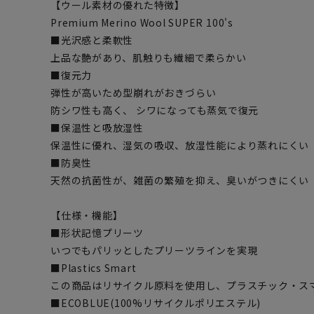
【ウール素材の優れた特徴】
Premium Merino Wool SUPER 100's
■光沢感と柔軟性
上品な艶があり、肌触りも繊細で柔らかい
■復元力
弾性が高いため型崩れがおきづらい
防シワ性も高く、 シワになっても蒸気で復元
■保温性と吸放湿性
保温性に優れ、湿気の吸収、放湿性能により蒸れにくい
■防臭性
天然の抗菌性が、雑菌の繁殖を抑え、臭いがつきにくい
【仕様・機能】
■形状記憶プリーツ
いつでもパリッとしたプリーツラインを実現
■Plastics Smart
この商品はリサイクル原料を使用し、プラスチック・ス
■ECOBLUE(100%リサイクルポリエステル)