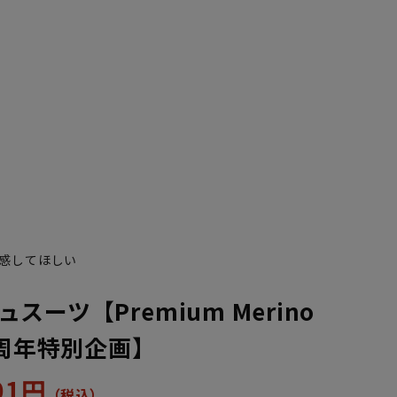
YA7
YA8
感してほしい
スーツ【Premium Merino
0周年特別企画】
601円