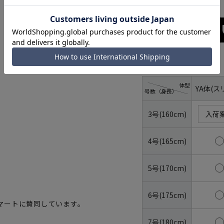
サイズ
体型
YA体(ス
号数（身長）
3号(160cm)
入荷
4号(165cm)
5号(170cm)
6号(175cm)
マートに賛同しています。
7号(180cm)