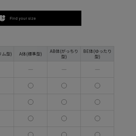
Find your size
AB体(がっちり
BE体(ゆったり
リム型)
A体(標準型)
型)
型)
―
―
―