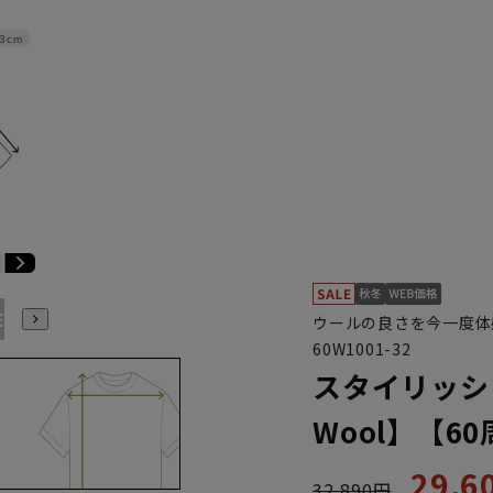
3cm
E3
BE4
BE5
BE6
BE7
BE8
YA4
YA5
YA6
ウールの良さを今一度体
60W1001-32
スタイリッシュ
Wool】【6
29,
32,890円