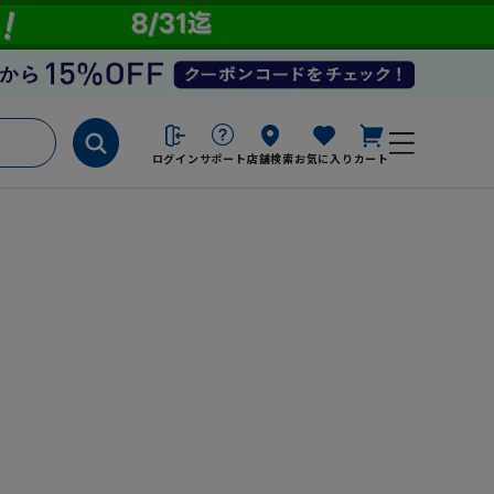
ログイン
サポート
店舗検索
お気に入り
カート