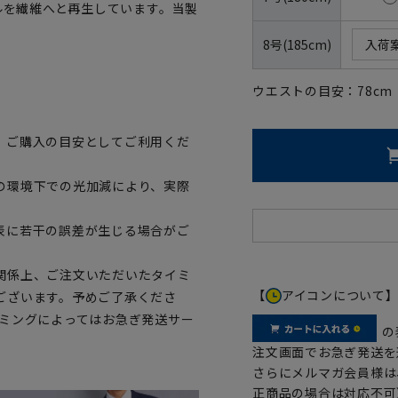
トルを繊維へと再生しています。当製
8号(185cm)
入荷
ウエストの目安：
78
cm
、ご購入の目安としてご利用くだ
の環境下での光加減により、実際
表に若干の誤差が生じる場合がご
関係上、ご注文いただいたタイミ
【
アイコンについて
ございます。予めご了承くださ
イミングによってはお急ぎ発送サー
の
注文画面でお急ぎ発送を
さらにメルマガ会員様は
正商品の場合は対応不可