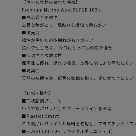
【ウール素材の優れた特徴】
Premium Merino Wool SUPER 100's
■光沢感と柔軟性
上品な艶があり、肌触りも繊細で柔らかい
■復元力
弾性が高いため型崩れがおきづらい
防シワ性も高く、 シワになっても蒸気で復元
■保温性と吸放湿性
保温性に優れ、湿気の吸収、放湿性能により蒸れにくい
■防臭性
天然の抗菌性が、雑菌の繁殖を抑え、臭いがつきにくい
【仕様・機能】
■形状記憶プリーツ
いつでもパリッとしたプリーツラインを実現
■Plastics Smart
この商品はリサイクル原料を使用し、プラスチック・ス
■ECOBLUE(100%リサイクルポリエステル)