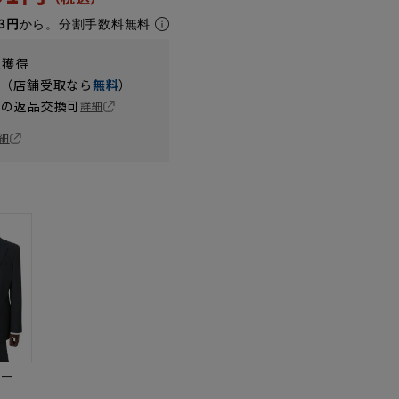
3円
から。分割手数料無料
t獲得
円（店舗受取なら
無料
）
の返品交換可
詳細
細
ビー