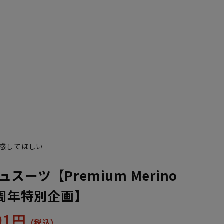
YA7
YA8
感してほしい
スーツ【Premium Merino
0周年特別企画】
601円