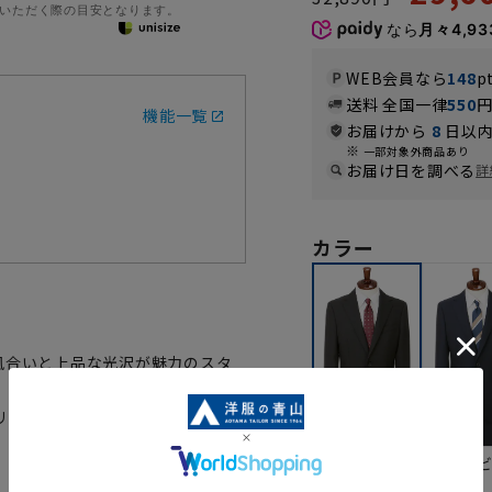
いただく際の目安となります。
なら
月々4,93
WEB会員なら
148
p
送料 全国一律
550
機能一覧
お届けから
8
日以内
一部対象外商品あり
お届け日を調べる
詳
カラー
風合いと上品な光沢が魅力のスタ
リーズナブルな価格にて企画した
ネイ
ブラック