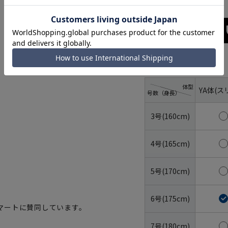
サイズ
体型
YA体(ス
号数（身長）
3号(160cm)
4号(165cm)
5号(170cm)
6号(175cm)
マートに賛同しています。
7号(180cm)