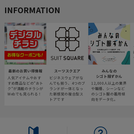
INFORMATION
最新のお買い得情報
スーツスクエア
みんなの
シゴト服ずかん
人気アイテムやおす
ビジネスウェアがな
すめ商品などの“おト
んでも揃う、4つのブ
12,000人以上の業界
ク“が満載のチラシが
ランドが一体となっ
や職種、シーンなど
Webでも見られる！
た新感覚の複合型ス
のシゴト服の着用傾
トアです
向をデータ化。