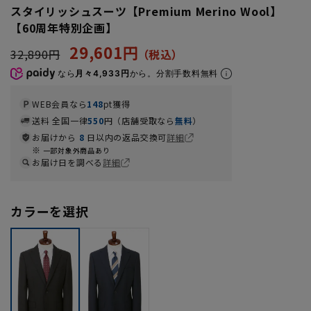
スタイリッシュスーツ【Premium Merino Wool】
【60周年特別企画】
29,601円
32,890円
なら
月々4,933円
から。分割手数料無料
WEB会員なら
148
pt獲得
送料 全国一律
550
円（店舗受取なら
無料
）
お届けから
8
日以内の返品交換可
詳細
一部対象外商品あり
お届け日を調べる
詳細
カラーを選択