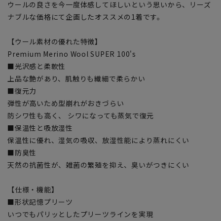
ウールの良さを今一度体感してほしいという思いから、リーズ
ナブルな価格にて企画したオススメの1着です。
【ウール素材の優れた特徴】
Premium Merino Wool SUPER 100's
■光沢感と柔軟性
上品な艶があり、肌触りも繊細で柔らかい
■復元力
弾性が高いため型崩れがおきづらい
防シワ性も高く、 シワになっても蒸気で復元
■保温性と吸放湿性
保温性に優れ、湿気の吸収、放湿性能により蒸れにくい
■防臭性
天然の抗菌性が、雑菌の繁殖を抑え、臭いがつきにくい
【仕様・機能】
■形状記憶プリーツ
いつでもパリッとしたプリーツラインを実現