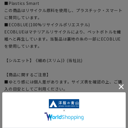
■Plastics Smart
この商品はリサイクル原料を使用し、プラスチック・スマート
に賛同しています。
■ECOBLUE(100%リサイクルポリエステル)
ECOBLUEはマテリアルリサイクルにより、ペットボトルを繊
維へと再生しています。当製品は裏地の糸の一部にECOBLUE
を使用しています。
【シルエット】《細め(スリム)》(当社比)
【商品に関するご注意】
■ゆとり感には個人差があります。サイズ表を確認の上、ご購
入の目安としてご利用ください。
■ブラウザやお使いのモニター環境、室内外等の撮影時の環境
下での光加減により、実際の商品と掲載画像の色味が異なる場
合がございます。
■生地や仕様・デザインにより、着用感や実際のサイズ表に若
干の誤差が生じる場合がございます。予めご了承ください。