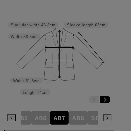
Shoulder width
46.8cm
Sleeve length
63cm
Width
56.5cm
Waist
51.3cm
Length
74cm
AB4
AB5
AB6
AB7
AB8
BE3
BE4