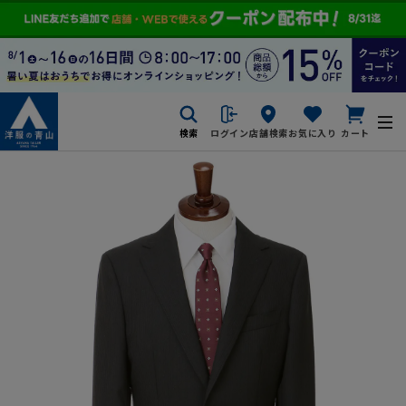
検索
ログイン
店舗検索
お気に入り
カート