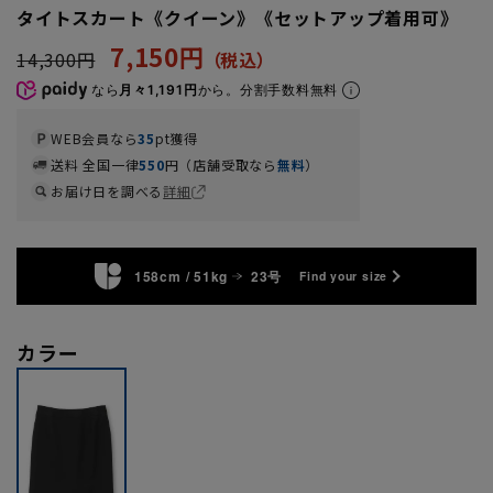
タイトスカート《クイーン》《セットアップ着用可》
7,150円
14,300円
なら
月々1,191円
から。分割手数料無料
WEB会員なら
35
pt獲得
送料 全国一律
550
円（店舗受取なら
無料
）
お届け日を調べる
詳細
158cm / 51kg
23号
Find your size
カラー