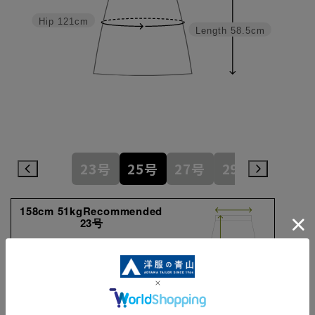
Hip
121cm
Length
58.5cm
23号
25号
27号
29号
158cm 51kgRecommended
23号
Find out more on your
body type
あくまでもサイズをご検討いただく際の目安となります。