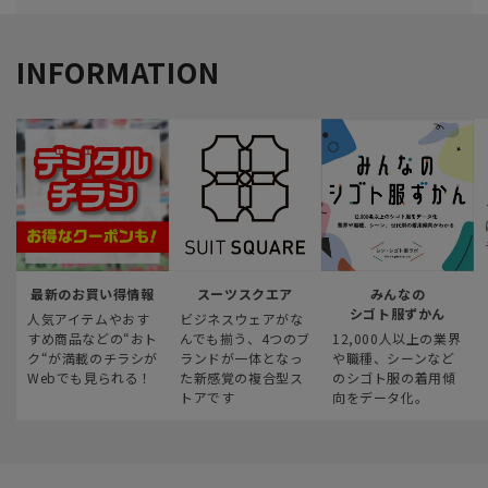
INFORMATION
最新のお買い得情報
スーツスクエア
みんなの
シゴト服ずかん
人気アイテムやおす
ビジネスウェアがな
すめ商品などの“おト
んでも揃う、4つのブ
12,000人以上の業界
ク“が満載のチラシが
ランドが一体となっ
や職種、シーンなど
Webでも見られる！
た新感覚の複合型ス
のシゴト服の着用傾
トアです
向をデータ化。