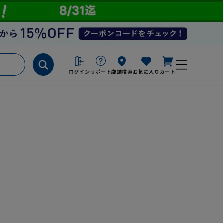
ログイン
サポート
店舗検索
お気に入り
カート