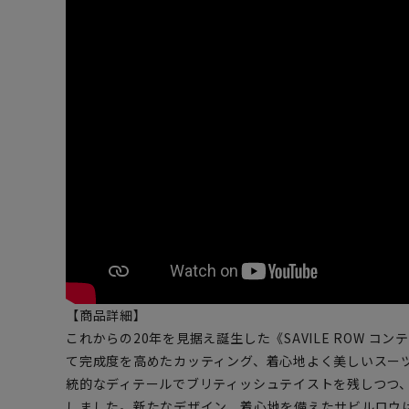
【商品詳細】
これからの20年を見据え誕生した《SAVILE ROW 
て完成度を高めたカッティング、着心地よく美しいスー
統的なディテールでブリティッシュテイストを残しつつ
しました。新たなデザイン、着心地を備えたサビルロウ