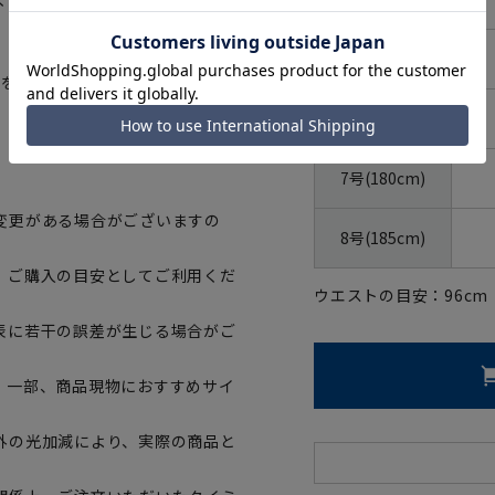
5号(170cm)
地を採用。滑らかな着心地をサポー
6号(175cm)
7号(180cm)
変更がある場合がございますの
8号(185cm)
、ご購入の目安としてご利用くだ
ウエストの目安：
96
cm
表に若干の誤差が生じる場合がご
。一部、商品現物におすすめサイ
外の光加減により、実際の商品と