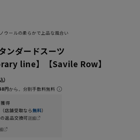
ノウールの柔らかで上品な風合い
タンダードスーツ
ary line】【Savile Row】
48円
から。分割手数料無料
t獲得
円（店舗受取なら
無料
）
の返品交換可
詳細
細