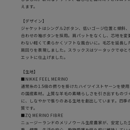
えます。
【デザイン】
ジャケットはシングル2ボタン、低いゴージ位置と傾斜
合わせの袖ボタンを採用。肩パットをなくし、芯地を変
わない軽くて柔らかくソフトな風合いに。毛芯を延長し
肩回りを表現しました。スラックスはツータックでゆと
エットに仕上げました。
【生地】
■NIKKE FEEL MERINO
通常糸の1.5倍の撚りを掛けたハイツイストヤーンを使
の国産素材。上質な羊毛の素晴らしさを引き出すものづ
に、しなやかで張りのある生地を創出しています。四季
質です。
■ZQ MERINO FIBRE
ニュージーランドのメリノウール生産農家が、安定した
重、健康、生活の安心、動物愛護を恒久的に維持してい