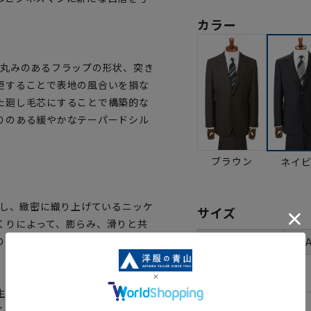
カラー
、丸みのあるフラップの形状、突き
更することで表地の風合いを損な
た廻し毛芯にすることで構築的な
りのある緩やかなテーパードシル
ブラウン
ネイ
用し、緻密に織り上げているニッケ
サイズ
くりによって、膨らみ、滑りと共
体型
のある日本の気候に適した日本品
号数（身長）
3号(160cm)
生産、地球環境の保全、生命の尊
4号(165cm)
く努力を果たしていることを認証