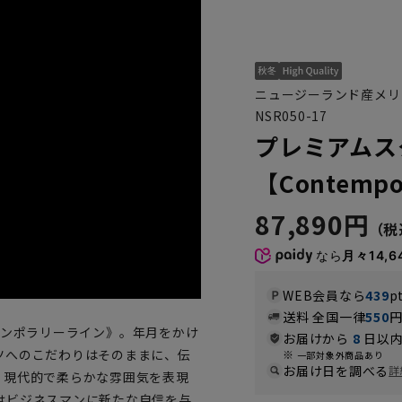
ニュージーランド産メリ
NSR050-17
プレミアムス
【Contempor
87,890円
なら
月々14,6
WEB会員なら
439
p
送料 全国一律
550
コンテンポラリーライン》。年月をかけ
お届けから
8
日以内
ツへのこだわりはそのままに、伝
一部対象外商品あり
お届け日を調べる
詳
、現代的で柔らかな雰囲気を表現
はビジネスマンに新たな自信を与