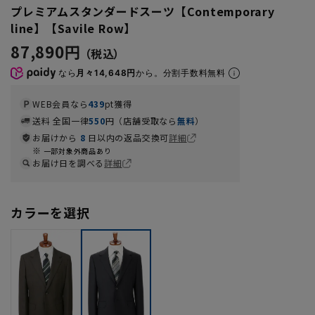
プレミアムスタンダードスーツ【Contemporary
line】【Savile Row】
87,890円
なら
月々14,648円
から。分割手数料無料
WEB会員なら
439
pt獲得
送料 全国一律
550
円（店舗受取なら
無料
）
お届けから
8
日以内の返品交換可
詳細
一部対象外商品あり
お届け日を調べる
詳細
カラーを選択