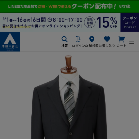
検索
ログイン
店舗検索
お気に入り
カート