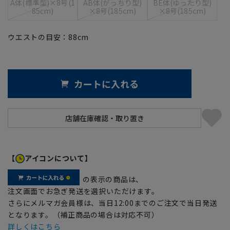
A体(標準型)×8号(1
AB体(がっちり型)
BE体(ゆったり型)
85cm)
×8号(185cm)
×8号(185cm)
ウエストの目安：
88
cm
カートに入れる
【
アイコンについて】
の表示の商品は、
注文画面でお急ぎ発送を選択いただけます。
さらにメルマガ会員様は、当日12:00までのご注文で当日発送
となります。（補正商品の場合は対応不可）
詳しくはこちら