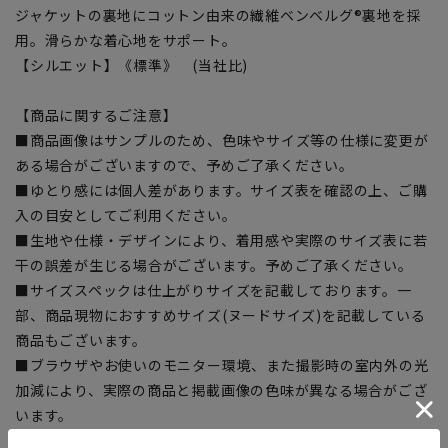
ジャケットの裏地にコットン由来の繊維ベンベルグ®裏地を採
用。滑らかな着心地をサポート。
【シルエット】《標準》 (当社比)
【商品に関するご注意】
■商品画像はサンプルのため、色味やサイズ等の仕様に変更が
ある場合がございますので、予めご了承ください。
■ゆとり感には個人差があります。サイズ表を確認の上、ご購
入の目安としてご利用ください。
■生地や仕様・デザインにより、着用感や実際のサイズ表に若
干の誤差が生じる場合がございます。予めご了承ください。
■サイズスペックは仕上がりサイズを記載しております。一
部、商品現物におすすめサイズ(ヌードサイズ)を記載している
商品もございます。
■ブラウザやお使いのモニター環境、また撮影時の室内外の光
加減により、実際の商品と掲載画像の色味が異なる場合がござ
います。
■店舗や各モールサイトと商品在庫を共有しております関係