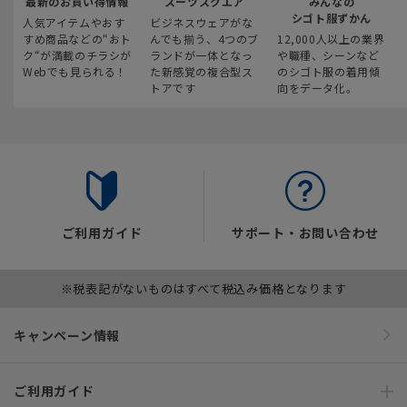
最新のお買い得情報
スーツスクエア
みんなの
シゴト服ずかん
人気アイテムやおす
ビジネスウェアがな
すめ商品などの“おト
んでも揃う、4つのブ
12,000人以上の業界
ク“が満載のチラシが
ランドが一体となっ
や職種、シーンなど
Webでも見られる！
た新感覚の複合型ス
のシゴト服の着用傾
トアです
向をデータ化。
ご利用ガイド
サポート・お問い合わせ
※税表記がないものはすべて税込み価格となります
キャンペーン情報
ご利用ガイド