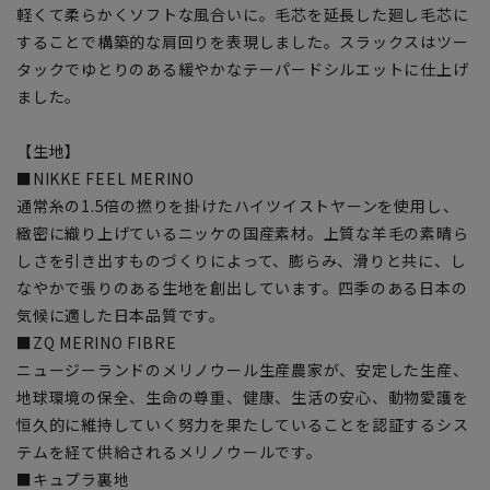
軽くて柔らかくソフトな風合いに。毛芯を延長した廻し毛芯に
することで構築的な肩回りを表現しました。スラックスはツー
タックでゆとりのある緩やかなテーパードシルエットに仕上げ
ました。
【生地】
■NIKKE FEEL MERINO
通常糸の1.5倍の撚りを掛けたハイツイストヤーンを使用し、
緻密に織り上げているニッケの国産素材。上質な羊毛の素晴ら
しさを引き出すものづくりによって、膨らみ、滑りと共に、し
なやかで張りのある生地を創出しています。四季のある日本の
気候に適した日本品質です。
■ZQ MERINO FIBRE
ニュージーランドのメリノウール生産農家が、安定した生産、
地球環境の保全、生命の尊重、健康、生活の安心、動物愛護を
恒久的に維持していく努力を果たしていることを認証するシス
テムを経て供給されるメリノウールです。
■キュプラ裏地