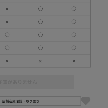
✕
✕
✕
✕
✕
在庫がありません