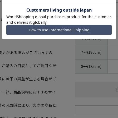
4号(165cm)
地を採用。滑らかな着心地をサポー
5号(170cm)
6号(175cm)
7号(180cm)
変更がある場合がございますの
、ご購入の目安としてご利用くだ
8号(185cm)
表に若干の誤差が生じる場合がご
。一部、商品現物におすすめサイ
外の光加減により、実際の商品と