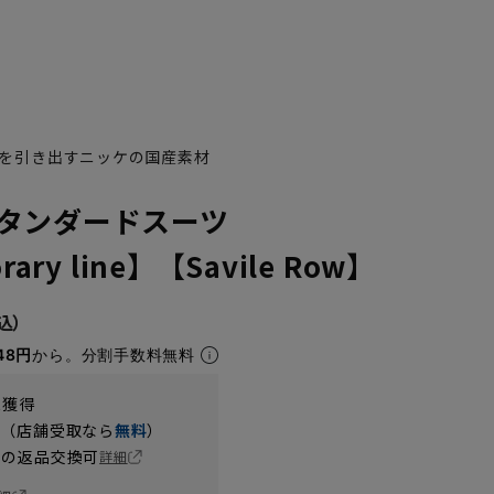
を引き出すニッケの国産素材
タンダードスーツ
ary line】【Savile Row】
48円
から。分割手数料無料
t獲得
円（店舗受取なら
無料
）
の返品交換可
詳細