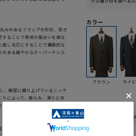
お届け日を調べる
詳
カラー
、丸みのあるフラップの形状、突き
更することで表地の風合いを損な
た廻し毛芯にすることで構築的な
りのある緩やかなテーパードシル
ネイ
ブラウン
用し、緻密に織り上げているニッケ
くりによって、膨らみ、滑りと共
サイズ
のある日本の気候に適した日本品
体型
号数（身長）
生産、地球環境の保全、生命の尊
3号(160cm)
く努力を果たしていることを認証