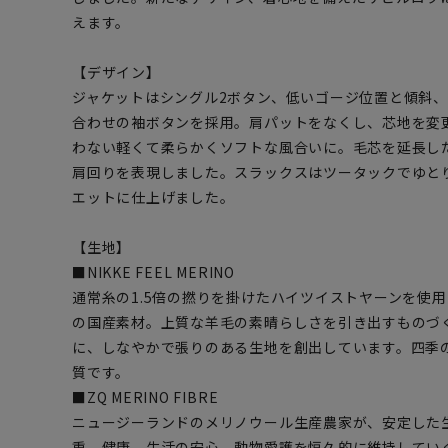
えます。
【デザイン】
ジャケットはシングル2ボタン、低いゴージ位置と傾斜
合わせの袖ボタンを採用。肩パットをなくし、芯地を変
わない軽くて柔らかくソフトな風合いに。毛芯を延長し
肩回りを表現しました。スラックスはツータックでゆと
エットに仕上げました。
【生地】
■NIKKE FEEL MERINO
通常糸の1.5倍の撚りを掛けたハイツイストヤーンを使
の国産素材。上質な羊毛の素晴らしさを引き出すものづ
に、しなやかで張りのある生地を創出しています。四季
質です。
■ZQ MERINO FIBRE
ニュージーランドのメリノウール生産農家が、安定した
重、健康、生活の安心、動物愛護を恒久的に維持してい