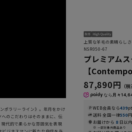
上質な羊毛の素晴らしさ
NSR050-67
プレミアムス
【Contempor
87,890円
なら
月々14,6
WEB会員なら
439
p
コンテンポラリーライン》。年月をかけ
送料 全国一律
550
ツへのこだわりはそのままに、伝
お届けから
8
日以内
、現代的で柔らかな雰囲気を表現
一部対象外商品あり
はビジネスマンに新たな自信を与