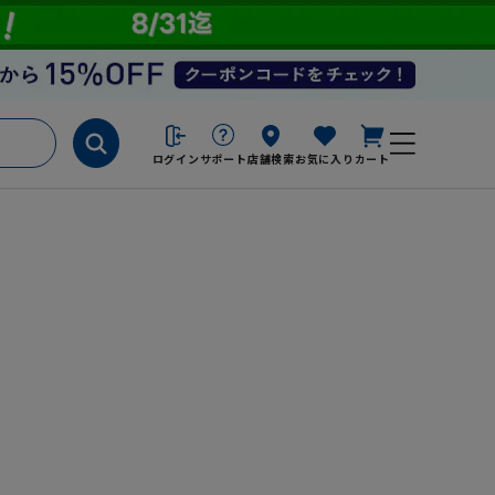
ログイン
サポート
店舗検索
お気に入り
カート