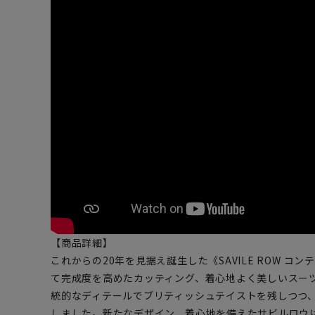
【商品詳細】
これからの20年を見据え誕生した《SAVILE ROW 
て完成度を高めたカッティング、着心地よく美しいスー
統的なディテールでブリティッシュテイストを残しつつ
しました。新たなデザイン、着心地を備えたサビルロウ