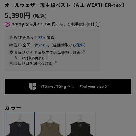
オールウェザー薄中綿ベスト【ALL WEATHER-tex】
5,390円
なら
月々1,796円
から。分割手数料無料
WEB会員なら
26
pt獲得
送料 全国一律
550
円（店舗受取なら
無料
）
お届けから
8
日以内の返品交換可
詳細
一部対象外商品あり
お届け日を調べる
詳細
172cm / 70kg
L
Find your size
カラー