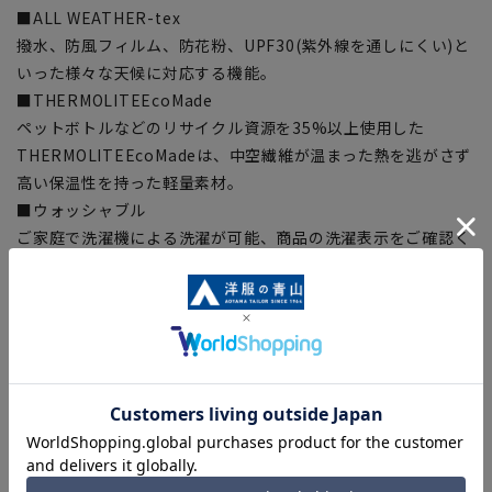
■ALL WEATHER-tex
撥水、防風フィルム、防花粉、UPF30(紫外線を通しにくい)と
いった様々な天候に対応する機能。
■THERMOLITEEcoMade
ペットボトルなどのリサイクル資源を35%以上使用した
THERMOLITEEcoMadeは、中空繊維が温まった熱を逃がさず
高い保温性を持った軽量素材。
■ウォッシャブル
ご家庭で洗濯機による洗濯が可能、商品の洗濯表示をご確認く
ださい。
■ストレッチ
快適な着心地をサポートする伸縮性。
【カラーバリエーション商品】
ブラック:
5442706A-06
ブラウン:
5442706A-32
※カラーバリエーション商品は在庫切れの場合がございます。