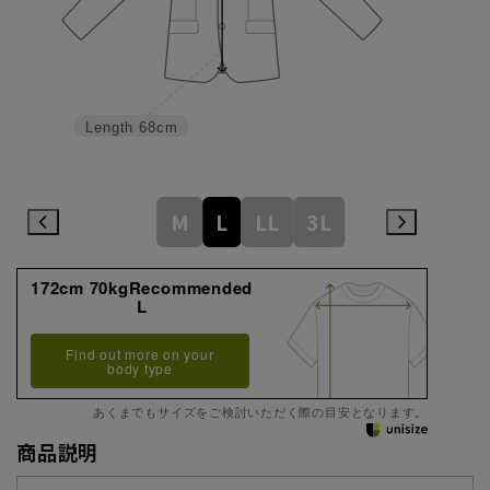
Length
68cm
M
L
LL
3L
172cm 70kgRecommended
L
Find out more on your
body type
あくまでもサイズをご検討いただく際の目安となります。
商品説明