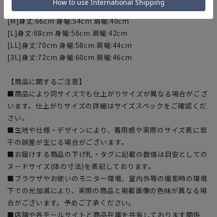
【サイズスペック】
[M]身丈:66cm 身幅:54cm 肩幅:40cm
[L]身丈:68cm 身幅:56cm 肩幅:42cm
[LL]身丈:70cm 身幅:58cm 肩幅:44cm
[3L]身丈:72cm 身幅:60cm 肩幅:46cm
【商品に関するご注意】
■商品により同サイズでも仕上がりサイズが異なる場合がござ
います。仕上がりサイズの詳細はサイズスペックをご確認くだ
さい。
■生地や仕様・デザインにより、着用感や実際のサイズ表に若
干の誤差が生じる場合がございます。
■お届けする商品の下げ札・タグに記載の数値は目安としての
ヌードサイズ(体の寸法)を表記しております。
■ブラウザやお使いのモニター環境、室内外等の撮影時の環境
下での光加減により、実際の商品と掲載画像の色味が異なる場
合がございます。予めご了承ください。
■店舗や各モールサイトと商品在庫を共有しております関係