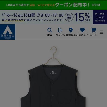
検索
ログイン
店舗検索
お気に入り
カート