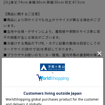
[3L]身丈:74cm 身幅:60cm 肩幅:55cm 裄丈:87.5cm
【商品に関するご注意】
■商品により同サイズでも仕上がりサイズが異なる場合がござ
います。
■生地や仕様・デザインにより、着用感や実際のサイズ表に若
干の誤差が生じる場合がございます。
■お届けする商品の下げ札・タグに記載の数値は目安としての
ヌードサイズ(体の寸法)を表記しております。
■ブラウザやお使いのモニター環境、室内外等の撮影時の環境
下での光加減により、実際の商品と掲載画像の色味が異なる場
合がございます。予めご了承ください。
■店舗や各モールサイトと商品在庫を共有しております関係
上、ご注文いただいたタイミングにより欠品が発生し、ご注文
を完了できない場合がございます。予めご了承ください。(お
急ぎ発送のご注文につきましても、ご注文のタイミングによっ
てはお急ぎ発送サービスを選択できない場合がございます。)