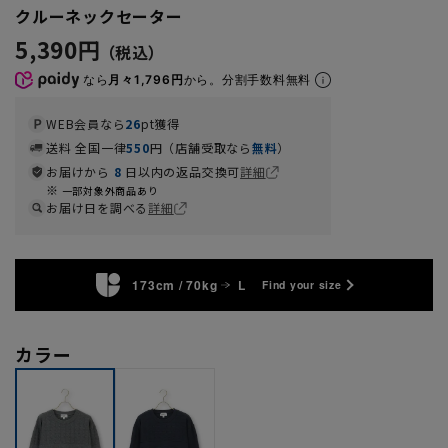
クルーネックセーター
5,390円
なら
月々1,796円
から。分割手数料無料
WEB会員なら
26
pt獲得
送料 全国一律
550
円（店舗受取なら
無料
）
お届けから
8
日以内の返品交換可
詳細
一部対象外商品あり
お届け日を調べる
詳細
173cm / 70kg
L
Find your size
カラー