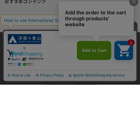
おすすめコンテンツ
ポリシー・企業情報
オーダースーツなら SHITATE
当サイトでは、快適な閲覧体験とコンテンツ改善のためにCookieを使用
しています。閲覧を続けることで、Cookieの使用に同意したものとみな
します。詳細については
プライバシーポリシー
をご確認ください。
OFFICIAL SNS
同意して閉じる
Copyright © AOYAMA TRADING Co.,Ltd. All Rights Reserved