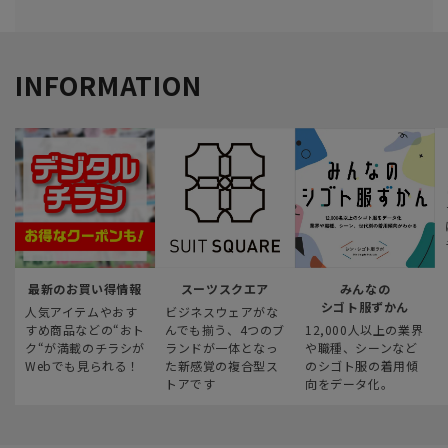
INFORMATION
最新のお買い得情報
スーツスクエア
みんなの
シゴト服ずかん
人気アイテムやおす
ビジネスウェアがな
すめ商品などの“おト
んでも揃う、4つのブ
12,000人以上の業界
ク“が満載のチラシが
ランドが一体となっ
や職種、シーンなど
Webでも見られる！
た新感覚の複合型ス
のシゴト服の着用傾
トアです
向をデータ化。