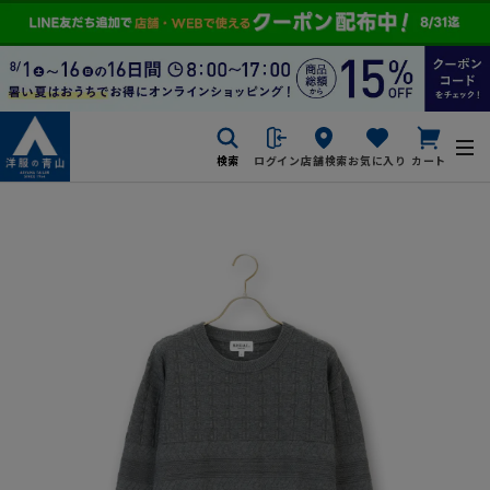
検索
ログイン
店舗検索
お気に入り
カート