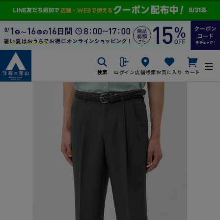
検索
ログイン
店舗検索
お気に入り
カート