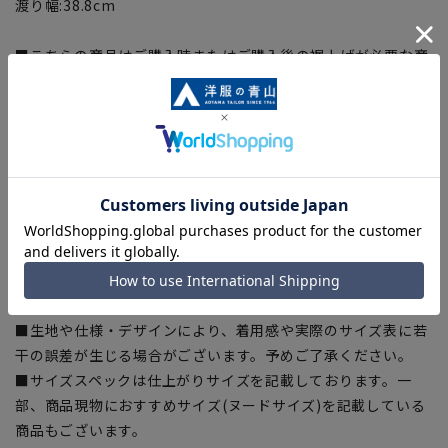
渡り幅:38.8cm
■こちらの商品はご購入時またはご購入後の裾上げが必要な商
品となります。裾上げテープは当サイトでご購入いただけま
す。
裾上げテープ:
SUSOTAPE010
※こちらの商品は在庫切れの場合がございます。
【商品に関するご注意】
■商品画像はサンプルのため、色味やサイズ等の仕様に変更が
ある場合がございますので、予めご了承ください。
■ゆとり感には個人差があります。サイズ表を確認の上、ご購
入の目安としてご利用ください。
■生地や仕様・デザインにより、着用感や実際のサイズ表に若
干の誤差が生じる場合がございます。予めご了承ください。
■サイズスペックは仕上がりサイズを記載しております。一
部、商品現物におすすめサイズ(ヌードサイズ)を記載している
商品もございます。