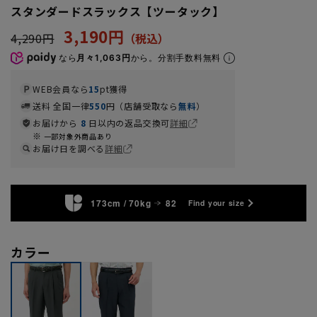
スタンダードスラックス【ツータック】
3,190円
4,290円
なら
月々1,063円
から。分割手数料無料
WEB会員なら
15
pt獲得
送料 全国一律
550
円（店舗受取なら
無料
）
お届けから
8
日以内の返品交換可
詳細
一部対象外商品あり
お届け日を調べる
詳細
173cm / 70kg
82
Find your size
カラー