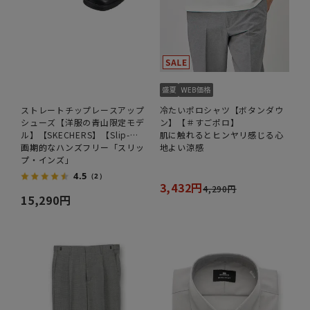
ストレートチップレースアップ
冷たいポロシャツ【ボタンダウ
シューズ【洋服の青山限定モデ
ン】【＃すごポロ】
ル】【SKECHERS】【Slip-
肌に触れるとヒンヤリ感じる心
ins】
画期的なハンズフリー「スリッ
地よい涼感
プ・インズ」
4.5
（2）
3,432円
4,290円
15,290円