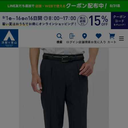
検索
ログイン
店舗検索
お気に入り
カート