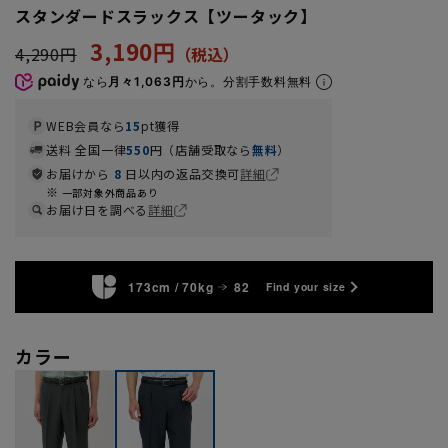
スタンダードスラックス【ツータック】
3,190円
4,290円
なら
月々1,063円
から。分割手数料無料
WEB会員なら
15
pt獲得
送料 全国一律
550
円（店舗受取なら
無料
）
お届けから
8
日以内の返品交換可
詳細
一部対象外商品あり
お届け日を調べる
詳細
173cm / 70kg
82
Find your size
カラー