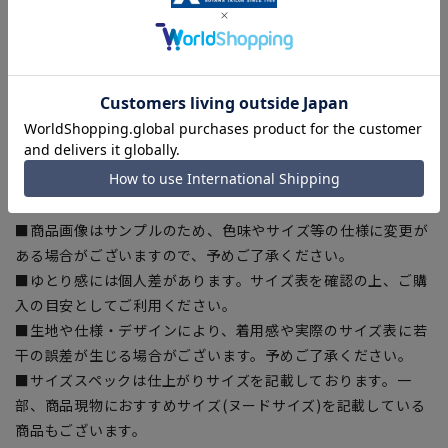
渡り幅:38.8cm
■こちらの商品はご購入時またはご購入後の裾上げが必要な商
品となります。裾上げテープは当サイトでご購入いただけま
す。
裾上げテープ:
SUSOTAPE010
※こちらの商品は在庫切れの場合がございます。
【商品に関するご注意】
■商品画像はサンプルのため、色味やサイズ等の仕様に変更が
ある場合がございますので、予めご了承ください。
■ゆとり感には個人差があります。サイズ表を確認の上、ご購
入の目安としてご利用ください。
■生地や仕様・デザインにより、着用感や実際のサイズ表に若
干の誤差が生じる場合がございます。予めご了承ください。
■サイズスペックは仕上がりサイズを記載しております。一
部、商品現物におすすめサイズ(ヌードサイズ)を記載している
商品もございます。