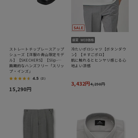
ストレートチップレースアップ
冷たいポロシャツ【ボタンダウ
シューズ【洋服の青山限定モデ
ン】【＃すごポロ】
ル】【SKECHERS】【Slip-
肌に触れるとヒンヤリ感じる心
ins】
画期的なハンズフリー「スリッ
地よい涼感
プ・インズ」
4.5
（2）
3,432円
4,290円
15,290円