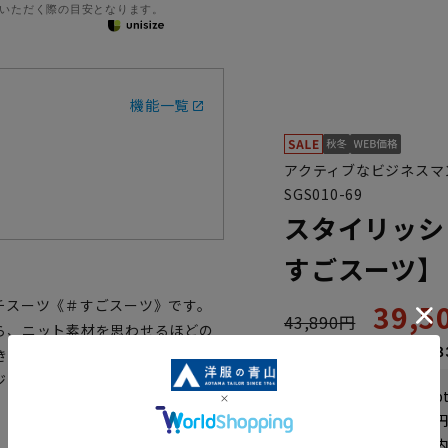
いただく際の目安となります。
機能一覧
アクティブなビジネスマ
SGS010-69
スタイリッシ
すごスーツ】
チスーツ《＃すごスーツ》です。
39,
43,890円
ら、ニット素材を思わせるほどの
なら
月々6,58
きる新しい概念のスーツです。ご
ジネスライクな見た目に進化した
WEB会員なら
197
p
送料 全国一律
550
お届けから
8
日以内