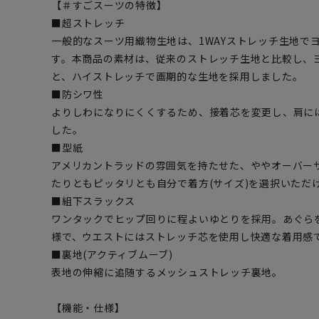
【＃すごスーツの特徴】
■超ストレッチ
一般的なスーツ用織物生地は、1WAYストレッチ生地でヨ
す。本商品の素材は、従来のストレッチ生地と比較し、ヨ
と、ハイストレッチで画期的な生地を採用しました。
■防シワ性
よりしわになりにくくするため、接着芯を変更し、肩に
した。
■型紙
アメリカントラッドの雰囲気を持たせた、ややオーバー
たりともピッタリとも自分で着方(サイズ)を選択いただ
■組下スラックス
ワンタックでヒップ回りに程よいゆとりを採用。あぐら
様で、ウエストにはストレッチ芯を使用し快適な着用感
■裏地(アクティブムーブ)
表地の伸縮に追随するメッシュストレッチ裏地。
【機能・仕様】