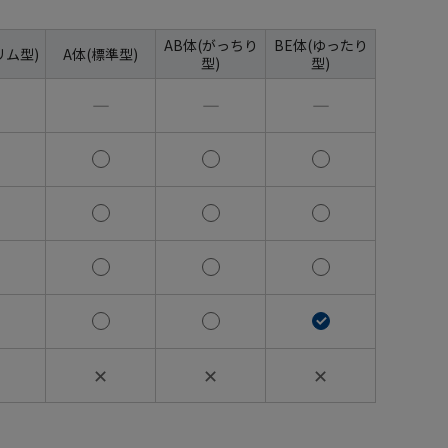
AB体(がっちり
BE体(ゆったり
リム型)
A体(標準型)
型)
型)
―
―
―
✕
✕
✕