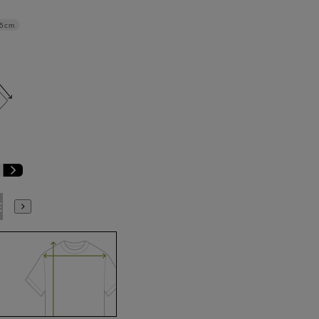
.5cm
E3
BE4
BE5
BE6
BE7
BE8
YA4
YA5
YA6