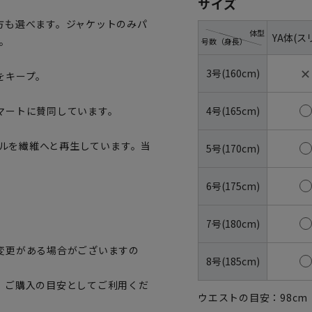
サイズ
方も選べます。ジャケットのみパ
体型
YA体(ス
。
号数（身長）
✕
3号(160cm)
をキープ。
4号(165cm)
マートに賛同しています。
トルを繊維へと再生しています。当
5号(170cm)
6号(175cm)
7号(180cm)
変更がある場合がございますの
8号(185cm)
、ご購入の目安としてご利用くだ
ウエストの目安：
98
cm