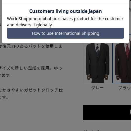
一部対象外商品あり
お届け日を調べる
詳
コ約10%・タテ約3%が標準で
コ、タテ方向において約1.5倍
カラー
は復元力のあるパッドを使用しま
サイズの新しい型紙を採用。ゆっ
けます。
グレー
ブラ
をかきやすいガゼットクロッチ仕
です。