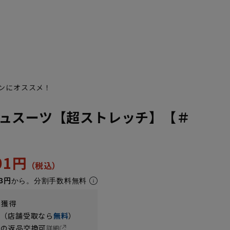
ンにオススメ！
ュスーツ【超ストレッチ】【＃
501円
3円
から。分割手数料無料
t獲得
円（店舗受取なら
無料
）
の返品交換可
詳細