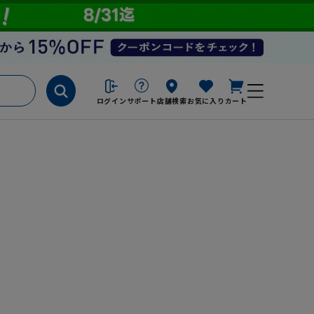
ログイン
サポート
店舗検索
お気に入り
カート