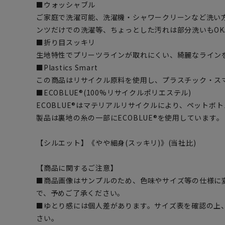
■ウォッシャブル
ご家庭で洗濯可能、洗濯機・シャワークリーンなど洗い
ンツだけでの洗濯等、ちょっとした汚れは部分洗いもOK
■折り目スッキリ
生地特性でプリーツラインが取れにくい、綺麗なライン
■Plastics Smart
この商品はリサイクル原料を使用し、プラスチック・ス
■ECOBLUE®(100%リサイクルポリエステル)
ECOBLUE®はマテリアルリサイクルにより、ペットボ
製品は裏地の糸の一部にECOBLUE®を使用しています。
【シルエット】《やや細身(スッキリ)》(当社比)
【商品に関するご注意】
■商品画像はサンプルのため、色味やサイズ等の仕様に
で、予めご了承ください。
■ゆとり感には個人差があります。サイズ表を確認の上
さい。