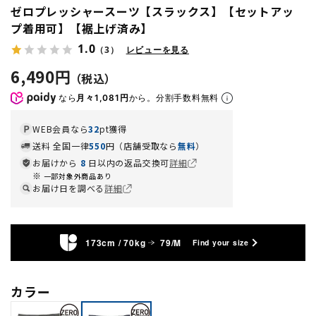
ゼロプレッシャースーツ【スラックス】【セットアッ
プ着用可】【裾上げ済み】
1.0
（3）
レビューを見る
6,490円
なら
月々1,081円
から。分割手数料無料
WEB会員なら
32
pt獲得
送料 全国一律
550
円（店舗受取なら
無料
）
お届けから
8
日以内の返品交換可
詳細
一部対象外商品あり
お届け日を調べる
詳細
173cm / 70kg
79/M
Find your size
カラー