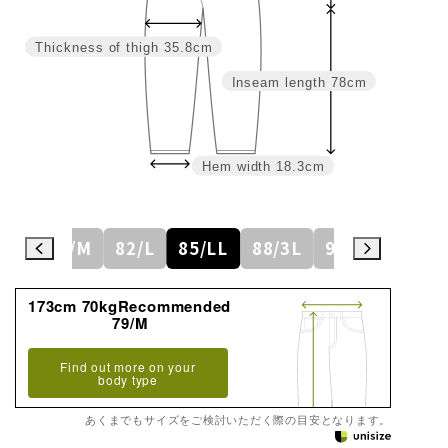
Thickness of thigh
35.8cm
Inseam length
78cm
Hem width
18.3cm
6/S
79/M
82/L
85/LL
88/3L
91/4L
94
173cm 70kgRecommended
79/M
Find out more on your
body type
あくまでもサイズをご検討いただく際の目安となります。