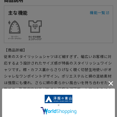
主な機能
機能一覧
【商品詳細】
従来のスタイリッシュシャツほど細すぎず、幅広いお客様に対
応するよう設計されたサイズ感が特長のスタイリッシュワイシ
ャツです。襟・カフス裏からさりげなく覗く切替生地使いがオ
シャレなワンポイントデザイン。ポリエステルと綿の混紡素材
は強度にも優れ、さらに綿の柔らかい風合いを持ち合わせた1
枚です。形態安定加工が施され家庭洗濯可能、シワになりにく
くアイロン掛けも簡単です。
【仕様・機能】
■SUPER EASY IRON