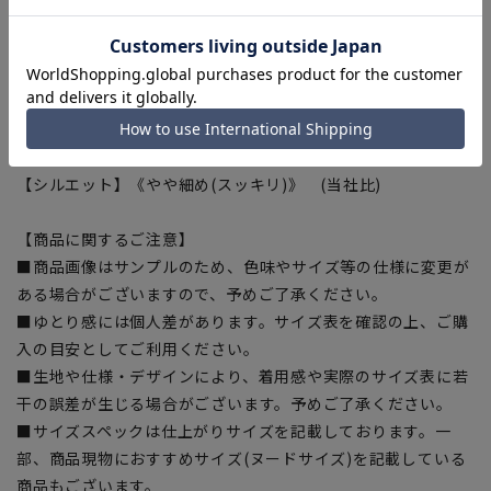
形態安定性に優れ洗濯後のアイロン掛けも簡単です。
■OEKO-TEX(R)
繊維製品の国際的な安全基準であるエコテックス(R)に認証さ
れた、生地から付属まですべてが厳しい基準をクリアした素材
を使用。安全を安心して着用いただけます。
【シルエット】《やや細め(スッキリ)》 (当社比)
【商品に関するご注意】
■商品画像はサンプルのため、色味やサイズ等の仕様に変更が
ある場合がございますので、予めご了承ください。
■ゆとり感には個人差があります。サイズ表を確認の上、ご購
入の目安としてご利用ください。
■生地や仕様・デザインにより、着用感や実際のサイズ表に若
干の誤差が生じる場合がございます。予めご了承ください。
■サイズスペックは仕上がりサイズを記載しております。一
部、商品現物におすすめサイズ(ヌードサイズ)を記載している
商品もございます。