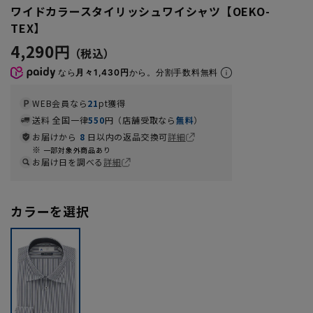
ワイドカラースタイリッシュワイシャツ【OEKO-
TEX】
4,290円
なら
月々1,430円
から。分割手数料無料
WEB会員なら
21
pt獲得
送料 全国一律
550
円（店舗受取なら
無料
）
お届けから
8
日以内の返品交換可
詳細
一部対象外商品あり
お届け日を調べる
詳細
カラーを選択