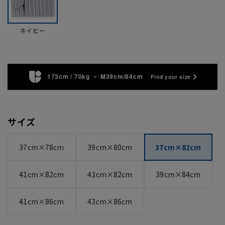
ネイビー
173cm / 70kg
M39cm/84cm
Find your size
サイズ
37cm×78cm
39cm×80cm
37cm×82cm
41cm×82cm
43cm×82cm
39cm×84cm
41cm×86cm
43cm×86cm