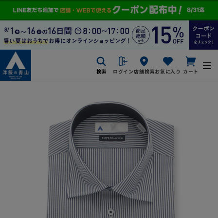
検索
ログイン
店舗検索
お気に入り
カート