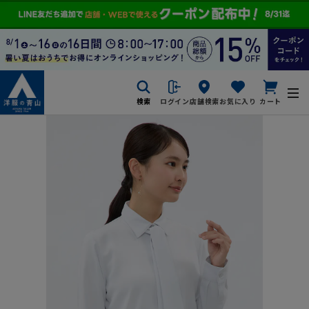
検索
ログイン
店舗検索
お気に入り
カート