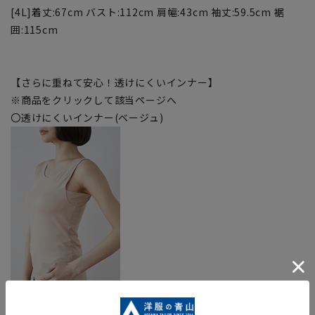
[4L]着丈:67cm バスト:112cm 肩幅:43cm 袖丈:59.5cm 裾
囲:115cm
【さらに重ねて安心！透けにくいインナー】
※商品をクリックして該当ページへ
〇透けにくいインナー(ベージュ)
※当該商品は在庫切れの場合がございます。