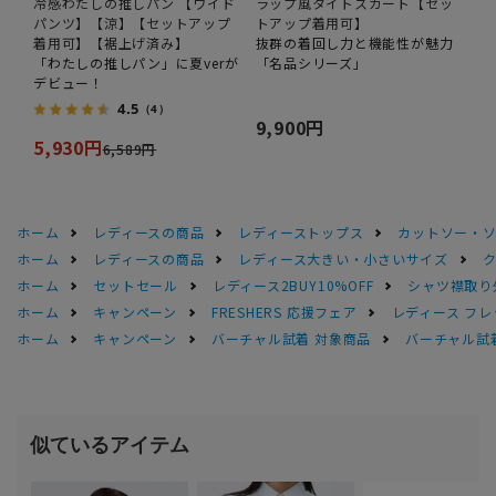
冷感わたしの推しパン 【ワイド
ラップ風タイトスカート【セッ
パンツ】【涼】【セットアップ
トアップ着用可】
着用可】【裾上げ済み】
抜群の着回し力と機能性が魅力
「わたしの推しパン」に夏verが
「名品シリーズ」
デビュー！
4.5
（4）
9,900円
5,930円
6,589円
ホーム
レディースの商品
レディーストップス
カットソー・
ホーム
レディースの商品
レディース大きい・小さいサイズ
ホーム
セットセール
レディース2BUY10%OFF
シャツ襟取り
ホーム
キャンペーン
FRESHERS 応援フェア
レディース フレ
ホーム
キャンペーン
バーチャル試着 対象商品
バーチャル試