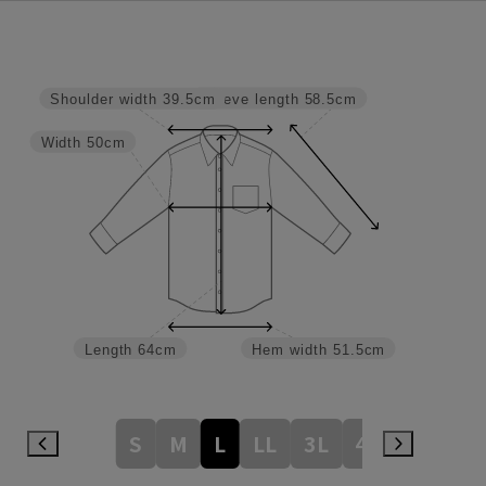
Sleeve length
58.5cm
Shoulder width
39.5cm
Width
50cm
Length
64cm
Hem width
51.5cm
S
M
L
LL
3L
4L