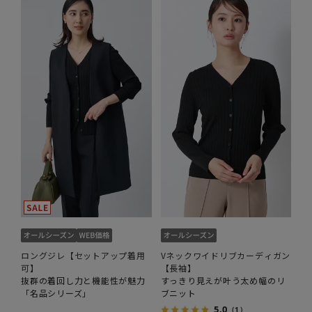
ロングジレ【セットアップ着用
Vネックワイドリブカーディガン
可】
【長袖】
抜群の着回し力と機能性が魅力
すっきり見えが叶う太め幅のリ
「名品シリーズ」
ブニット
5.0
（1）