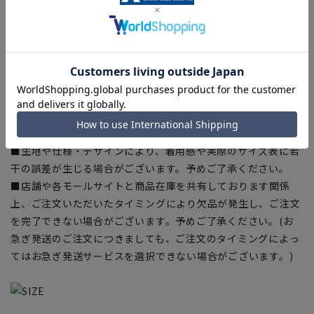
【商品に関するご注意】
■商品画像はサンプルのため、色味やサイズ等の仕様に変更が
ある場合がございますので、予めご了承ください。
■サイズスペックは仕上がりサイズを記載しております。
■ブラウザやお使いのモニター環境、室内外等の撮影時の環境
下での光加減により、実際の商品と掲載画像の色味が異なる場
合がございます。
■生地や仕様・デザインにより、着用感や実際のサイズ表に若
干の誤差が生じる場合がございます。予めご了承ください。
■店舗や各モールサイトと商品在庫を共有しております関係
上、ご注文いただいたタイミングにより欠品が発生し、ご注文
を完了できない場合がございます。予めご了承ください。(お
急ぎ発送のご注文につきましても、ご注文のタイミングによっ
てはお急ぎ発送サービスを選択できない場合がございます。)