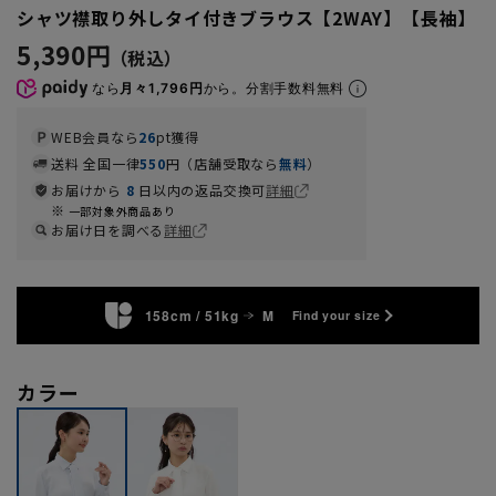
シャツ襟取り外しタイ付きブラウス【2WAY】【長袖】
5,390円
なら
月々1,796円
から。分割手数料無料
WEB会員なら
26
pt獲得
送料 全国一律
550
円（店舗受取なら
無料
）
お届けから
8
日以内の返品交換可
詳細
一部対象外商品あり
お届け日を調べる
詳細
158cm / 51kg
M
Find your size
カラー