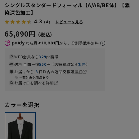
シングルスタンダードフォーマル【A/AB/BE体】【濃
染深色加工】
4.3
（4）
レビューを見る
65,890円
なら
月々10,981円
から。分割手数料無料
WEB会員なら
329
pt獲得
送料 全国一律
550
円（店舗受取なら
無料
）
お届けから
8
日以内の返品交換可
詳細
一部対象外商品あり
お届け日を調べる
詳細
カラーを選択