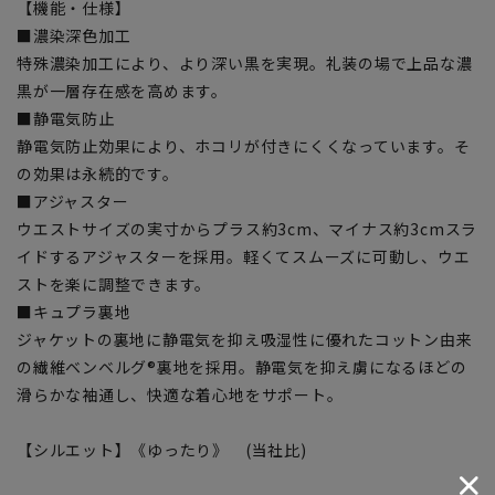
【機能・仕様】
■濃染深色加工
特殊濃染加工により、より深い黒を実現。礼装の場で上品な濃
黒が一層存在感を高めます。
■静電気防止
静電気防止効果により、ホコリが付きにくくなっています。そ
の効果は永続的です。
■アジャスター
ウエストサイズの実寸からプラス約3cm、マイナス約3cmスラ
イドするアジャスターを採用。軽くてスムーズに可動し、ウエ
ストを楽に調整できます。
■キュプラ裏地
ジャケットの裏地に静電気を抑え吸湿性に優れたコットン由来
の繊維ベンベルグ®裏地を採用。静電気を抑え虜になるほどの
滑らかな袖通し、快適な着心地をサポート。
【シルエット】《ゆったり》 (当社比)