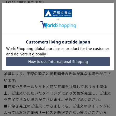
【商品に関するご注意】
■商品画像はサンプルのため、色味やサイズ等の仕様に変更が
ある場合がございますので、予めご了承ください。
■ゆとり感には個人差があります。サイズ表を確認の上、ご購
入の目安としてご利用ください。
■生地や仕様・デザインにより、着用感や実際のサイズ表に若
干の誤差が生じる場合がございます。予めご了承ください。
■サイズスペックは仕上がりサイズを記載しております。一
部、商品現物におすすめサイズ(ヌードサイズ)を記載している
商品もございます。
■ブラウザやお使いのモニター環境、また撮影時の室内外の光
加減により、実際の商品と掲載画像の色味が異なる場合がござ
います。
■店舗や各モールサイトと商品在庫を共有しております関係
上、ご注文いただいたタイミングにより欠品が発生し、ご注文
を完了できない場合がございます。予めご了承ください。
■お急ぎ発送のご注文につきましても、ご注文のタイミングに
よってはお急ぎ発送サービスを選択できない場合がございま