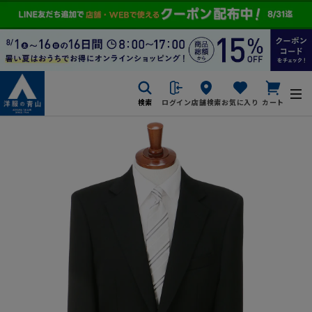
検索
ログイン
店舗検索
お気に入り
カート