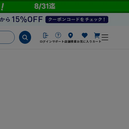
ログイン
サポート
店舗検索
お気に入り
カート