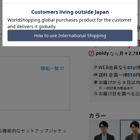
241222-44
スタイリッシ
ル】【乾燥機
いただく際の目安となります。
16,
18,590円
なら
月々2,78
WEB会員なら
83
pt
機能一覧
送料 全国一律
550
お届けから
8
日以内
一部対象外商品あり
お届け日を調べる
詳
カラー
る機能的なセットアップジャケッ