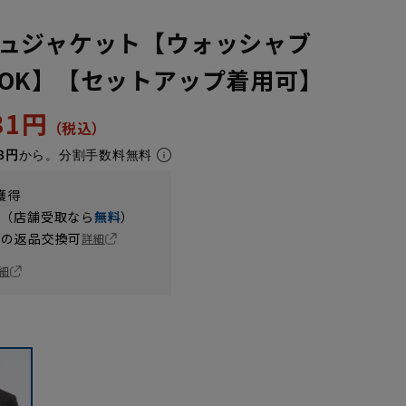
ュジャケット【ウォッシャブ
OK】【セットアップ着用可】
731円
8円
から。分割手数料無料
獲得
円（店舗受取なら
無料
）
の返品交換可
詳細
細