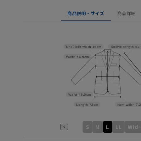
商品説明・サイズ
商品詳細
Shoulder width
46cm
Sleeve length
61
Width
54.5cm
Waist
48.5cm
Length
72cm
Hem width
7.
S
M
L
LL
Wid