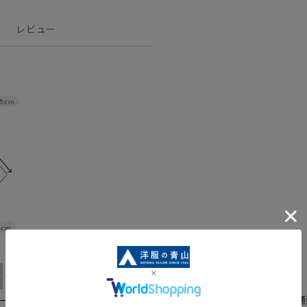
レビュー
.5cm
2cm
eLL
豊かな伸縮性で様々な通