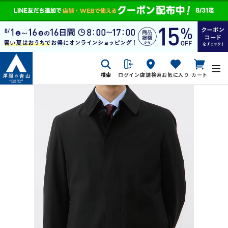
検索
ログイン
店舗検索
お気に入り
カート