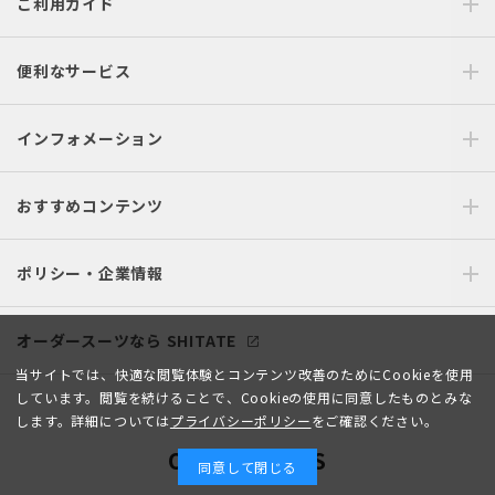
ご利用ガイド
便利なサービス
インフォメーション
おすすめコンテンツ
ポリシー・企業情報
オーダースーツなら SHITATE
当サイトでは、快適な閲覧体験とコンテンツ改善のためにCookieを使用
しています。閲覧を続けることで、Cookieの使用に同意したものとみな
します。詳細については
プライバシーポリシー
をご確認ください。
OFFICIAL SNS
同意して閉じる