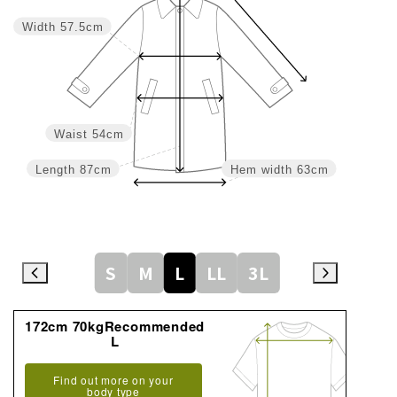
Width
57.5cm
Waist
54cm
Length
87cm
Hem width
63cm
S
M
L
LL
3L
172cm 70kgRecommended
L
Find out more on your
body type