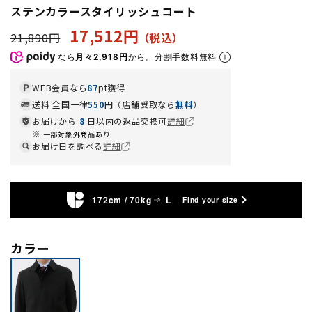
ステンカラースタイリッシュコート
17,512円
21,890円
なら
月々2,918円
から。分割手数料無料
WEB会員なら
87
pt獲得
送料 全国一律
550
円（店舗受取なら
無料
）
お届けから
8
日以内の返品交換可
詳細
一部対象外商品あり
お届け日を調べる
詳細
172cm / 70kg
L
Find your size
カラー