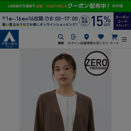
検索
ログイン
店舗検索
お気に入り
カート