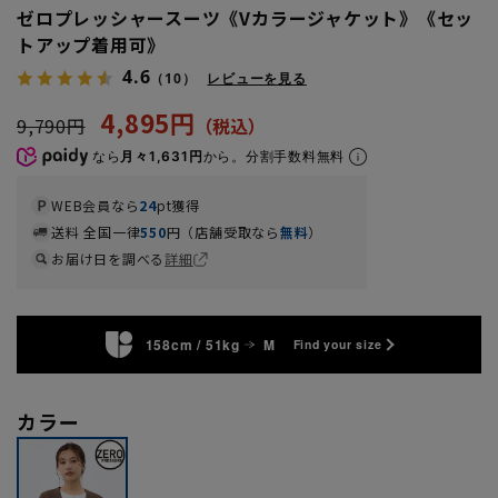
ゼロプレッシャースーツ《Vカラージャケット》《セッ
トアップ着用可》
4.6
（10）
レビューを見る
4,895円
9,790円
なら
月々1,631円
から。分割手数料無料
WEB会員なら
24
pt獲得
送料 全国一律
550
円（店舗受取なら
無料
）
お届け日を調べる
詳細
158cm / 51kg
M
Find your size
カラー