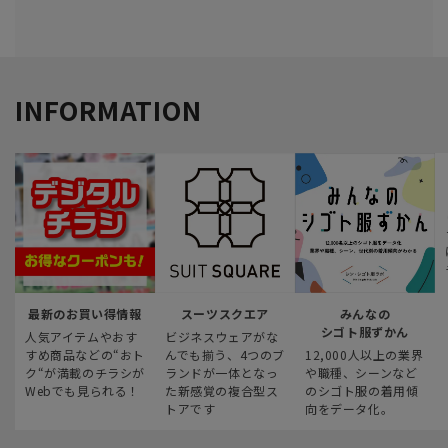
INFORMATION
最新のお買い得情報
スーツスクエア
みんなの
シゴト服ずかん
人気アイテムやおす
ビジネスウェアがな
すめ商品などの“おト
んでも揃う、4つのブ
12,000人以上の業界
ク“が満載のチラシが
ランドが一体となっ
や職種、シーンなど
Webでも見られる！
た新感覚の複合型ス
のシゴト服の着用傾
トアです
向をデータ化。