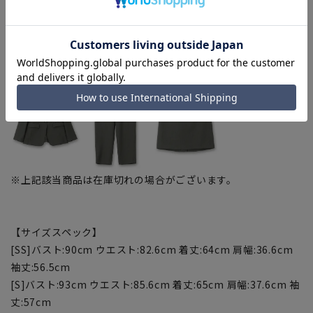
グレー(ZJT4501-B・ZPT54501-B・ZST4501-B)
※上記該当商品は在庫切れの場合がございます。
【サイズスペック】
[SS]バスト:90cm ウエスト:82.6cm 着丈:64cm 肩幅:36.6cm
袖丈:56.5cm
[S]バスト:93cm ウエスト:85.6cm 着丈:65cm 肩幅:37.6cm 袖
丈:57cm