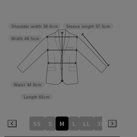
Shoulder width
38.6cm
Sleeve length
57.5cm
Width
48.5cm
Waist
44.8cm
Length
66cm
SS
S
M
L
LL
3L