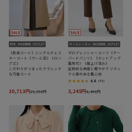
《鉄板コート》シングルチェス
ゼロプレッシャースーツ《テー
ターコート《ウール混》《ロン
パードパンツ》《セットアップ
グ丈》
着用可》《裾上げ済み》
こだわりがつまったクラシック
圧倒的な伸度と軽やかでリラッ
な万能コート
クス感のある着心地
4.6
（12）
20,713円
3,245円
29,590円
6,490円