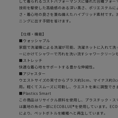
して着られるコストパフォーマンスに優れた合繊フォー
技術を駆使した高級感のある深い黒さ、ポリエステルに
さ・着心地の良さを兼ね備えたハイブリッド素材です。
ニングに出す手間を省けます。
【仕様・機能】
■ウォッシャブル
家庭で洗濯機による洗濯が可能、洗濯ネットに入れて洗
ーにかけてシャワーで汚れを洗い流すシャワークリーン
■ストレッチ
快適な着心地をサポートする豊かな伸縮性。
■アジャスター
ウエストサイズの実寸からプラス約3cm、マイナス約3
用。軽くてスムーズに可動し、ウエストを楽に調整でき
■Plastics Smart
この商品はリサイクル原料を使用し、プラスチック・ス
は裏地の糸の一部にECOBLUE®を使用しています。EC
により、ペットボトルを繊維へと再生しています。