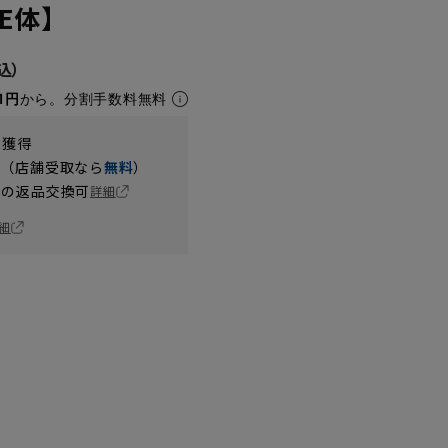
BE体】
1円
から。分割手数料無料
t獲得
円（店舗受取なら
無料
）
の返品交換可
詳細
細