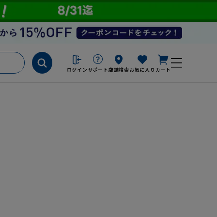
ログイン
サポート
店舗検索
お気に入り
カート