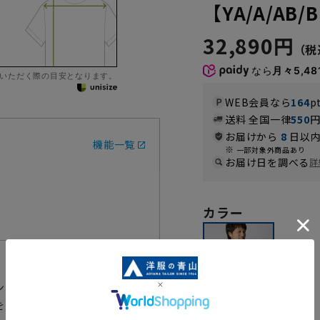
【YA/A/AB/
32,890円
なら
月々5,48
いただく際の目安となります。
WEB会員なら
164
p
送料 全国一律
550
お届けから
8
日以内
機能一覧
一部対象外商品あり
お届け日を調べる
詳
カラー
ンダードフォーマルです。
を意識したシルエット。通年を通