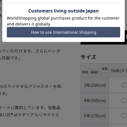
マル生地を使用。日本の染色加工
よるイージーケア性、動きやす
ブラック
洗っても型崩れしにくく、クリー
っていただけます。さらにハンガ
サイズ
も可能です。
体型
YA体(ス
号数（身長）
3号(160cm)
cmスライドするアジャスターを採
ます。
4号(165cm)
マートに賛同しています。当製品
OBLUE®はマテリアルリサイクル
5号(170cm)