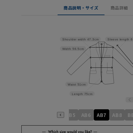
商品説明・サイズ
商品詳細
Shoulder width
47.3cm
Sleeve length
6
Width
56.5cm
Waist
51cm
Length
75cm
A6
A7
A8
AB3
AB4
AB5
AB6
AB7
AB8
B