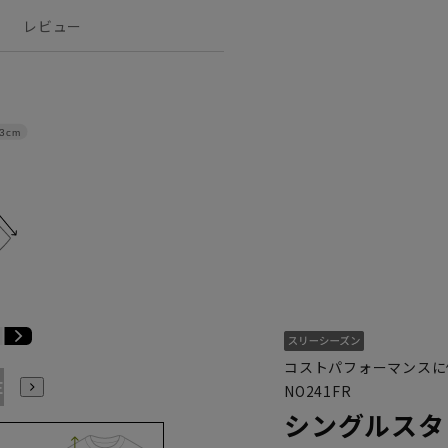
レビュー
3cm
コストパフォーマンスに
E3
BE4
BE5
BE6
BE7
BE8
YA4
YA5
YA6
NO241FR
シングルスタ