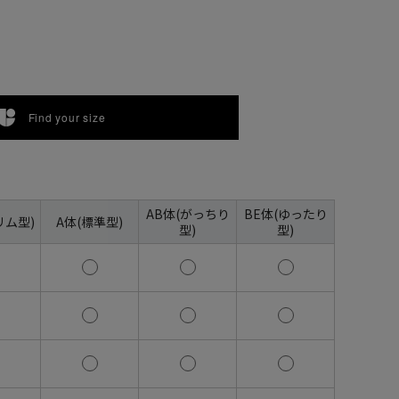
Find your size
AB体(がっちり
BE体(ゆったり
リム型)
A体(標準型)
型)
型)