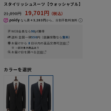
スタイリッシュスーツ【ウォッシャブル】
19,701円
21,890円
なら
月々3,283円
から。分割手数料無料
WEB会員なら
98
pt獲得
送料 全国一律
550
円（店舗受取なら
無料
）
お届けから
8
日以内の返品交換可
詳細
一部対象外商品あり
お届け日を調べる
詳細
カラーを選択