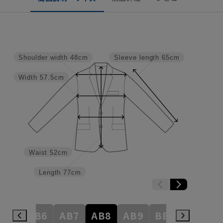
Shoulder width
48cm
Sleeve length
65cm
Width
57.5cm
Waist
52cm
Length
77cm
AB5
AB6
AB7
AB8
AB9
BE3
BE4