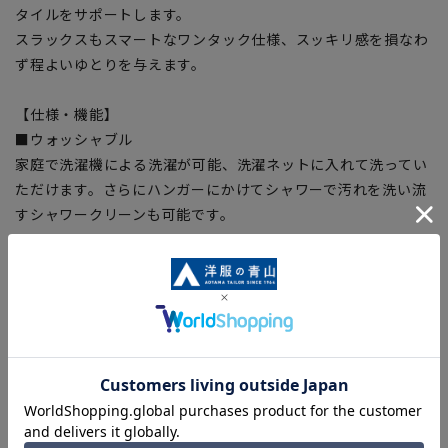
タイルをサポートします。
スラックスもスマートなワンタック仕様、スッキリ感を損なわ
ず程よいゆとりを与えます。
【仕様・機能】
■ウォッシャブル
家庭で洗濯機による洗濯が可能、洗濯ネットに入れて洗ってい
ただけます。さらにハンガーにかけてシャワーで汚れを洗い流
すシャワークリーンも可能です。
■ストレッチ
身体の動きを阻害しない抜群の着心地。
■折り目スッキリ
生地特性により綺麗なプリーツラインをキープ。
【シルエット】《やや細め(スッキリ)》(当社比)
【商品に関するご注意】
■商品画像はサンプルのため、色味やサイズ等の仕様に変更が