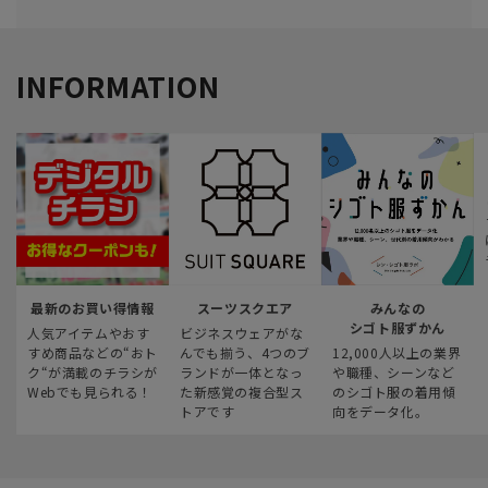
INFORMATION
最新のお買い得情報
スーツスクエア
みんなの
シゴト服ずかん
人気アイテムやおす
ビジネスウェアがな
すめ商品などの“おト
んでも揃う、4つのブ
12,000人以上の業界
ク“が満載のチラシが
ランドが一体となっ
や職種、シーンなど
Webでも見られる！
た新感覚の複合型ス
のシゴト服の着用傾
トアです
向をデータ化。