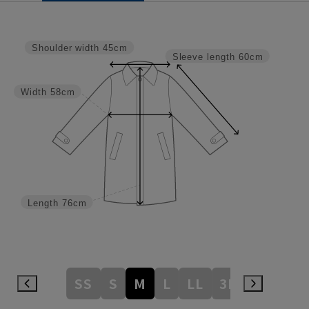
Shoulder width
45cm
Sleeve length
60cm
Width
58cm
Length
76cm
SS
S
M
L
LL
3L