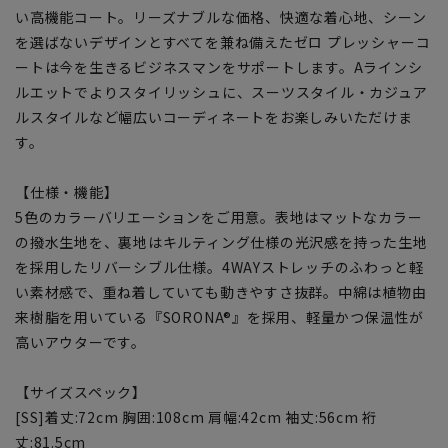
い高機能コート。リーズナブルな価格、快適な着心地、シーン
を選ばないデザインとすべてを兼ね備えたゼロ プレッシャーコ
ートは今を生きるビジネスマンをサポートします。Aラインシ
ルエットでよりスタイリッシュに、スーツスタイル・カジュア
ルスタイルなど幅広いコーディネートをお楽しみいただけま
す。
【仕様・機能】
5色のカラーバリエーションをご用意。表地はマットなカラー
の撥水生地を、裏地はキルティング仕様の光沢感を持った生地
を採用したリバーシブル仕様。4WAYストレッチのふわっと軽
い素材感で、重ね着していても動きやすさ抜群。中綿は植物由
来樹脂を用いている『SORONA®』を採用、軽量かつ保温性が
高いアウターです。
【サイズスペック】
[SS]着丈:72cm 胸囲:108cm 肩幅:42cm 袖丈:56cm 裄
丈:81.5cm