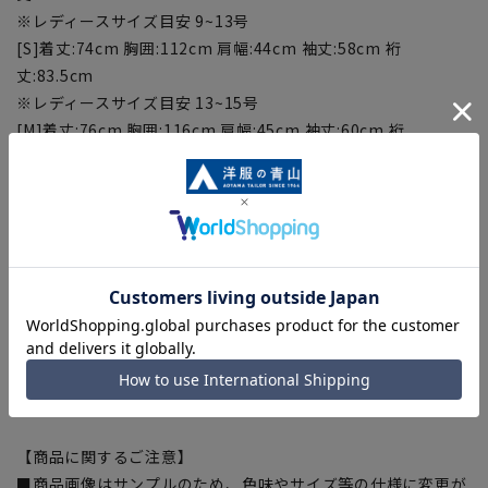
※レディースサイズ目安 9~13号
[S]着丈:74cm 胸囲:112cm 肩幅:44cm 袖丈:58cm 裄
丈:83.5cm
※レディースサイズ目安 13~15号
[M]着丈:76cm 胸囲:116cm 肩幅:45cm 袖丈:60cm 裄
丈:85.5cm
※レディースサイズ目安 15~17号
[L]着丈:78cm 胸囲:120cm 肩幅:46cm 袖丈:62cm 裄
丈:87.5cm
※レディースサイズ目安 17~19号
[LL]着丈:80cm 胸囲:124cm 肩幅:47cm 袖丈:64cm 裄
丈:89.5cm
[3L]着丈:82cm 胸囲:128cm 肩幅:48cm 袖丈:66cm 裄
丈:91.5cm
■商品タグに記載されているおすすめサイズとは異なります。
【商品に関するご注意】
■商品画像はサンプルのため、色味やサイズ等の仕様に変更が