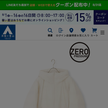
検索
ログイン
店舗検索
お気に入り
カート