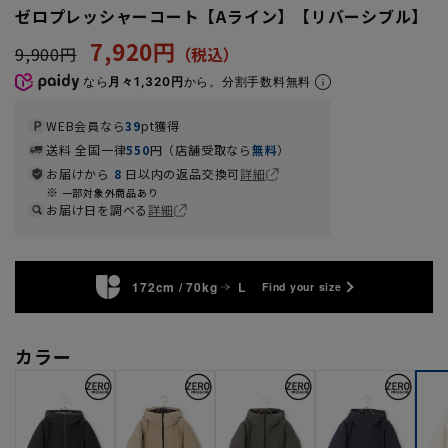
ゼロプレッシャーコート【Aライン】【リバーシブル】
7,920円
9,900円
なら
月々1,320円
から。分割手数料無料
WEB会員なら
39
pt獲得
送料 全国一律
550
円（店舗受取なら
無料
）
お届けから
8
日以内の返品交換可
詳細
一部対象外商品あり
お届け日を調べる
詳細
172cm / 70kg
L
Find your size
カラー