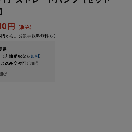
】
440円
6円
から。分割手数料無料
獲得
円（店舗受取なら
無料
）
の返品交換可
詳細
細