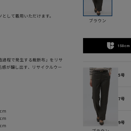
ツとして着用いただけます。
ブラウン
。
158cm 
造過程で発生する裁断布」をリサ
毛感が醸し出す、リサイクルウー
5号
7号
5cm
5cm
9号
7cm
ブラウン