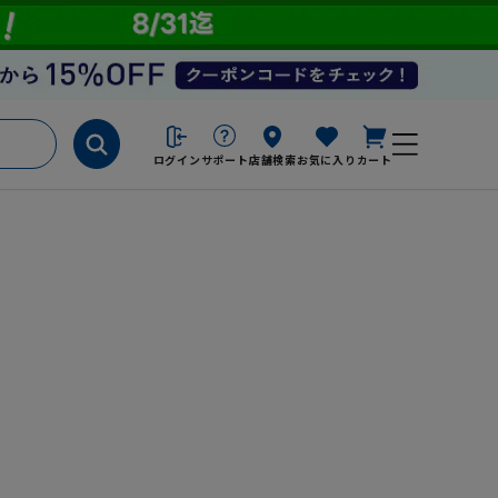
ログイン
サポート
店舗検索
お気に入り
カート