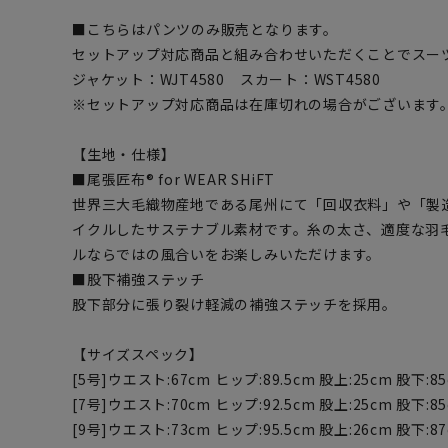
■こちらはパンツのみ販売となります。
セットアップ対応商品と組み合わせいただくことでスー
ジャケット：WJT4580 スカート：WST4580
※セットアップ対応商品は在庫切れの場合がございます
【生地・仕様】
■尾張匠布® for WEAR SHiFT
世界三大毛織物産地である尾州にて「回収衣料」や「製
イクルしたサステナブル素材です。糸の太さ、適度な羽
ルならではの風合いをお楽しみいただけます。
■股下補強ステッチ
股下部分に張り裂け軽減の補強ステッチを採用。
【サイズスペック】
[5号]ウエスト:67cm ヒップ:89.5cm 股上:25cm 股下:8
[7号]ウエスト:70cm ヒップ:92.5cm 股上:25cm 股下:8
[9号]ウエスト:73cm ヒップ:95.5cm 股上:26cm 股下:8