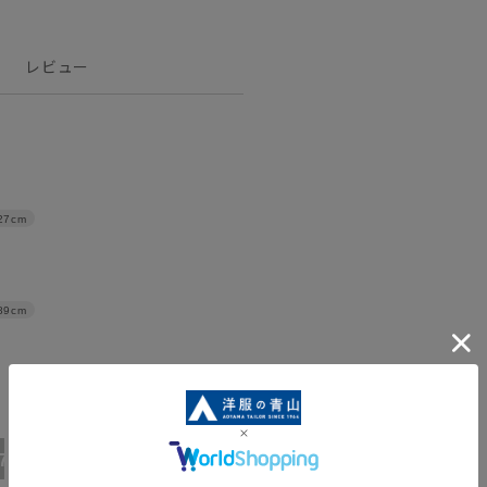
レビュー
27cm
89cm
17号
19号
21号