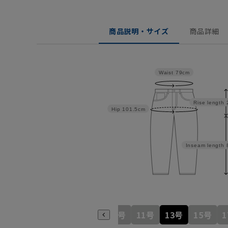
商品説明・サイズ
商品詳細
Waist
79cm
Rise length
Hip
101.5cm
Inseam length
5号
7号
9号
11号
13号
15号