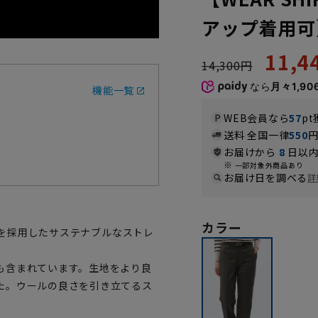
アップ着用可
11,
14,300円
なら
月々1,90
機能一覧
WEB会員なら
57
pt
送料 全国一律
550
お届けから
8
日以内
一部対象外商品あり
お届け日を調べる
詳
カラー
素材を採用したサステナブルなストレ
も含まれています。生地をより良
た。ウールの良さを引き立てるス