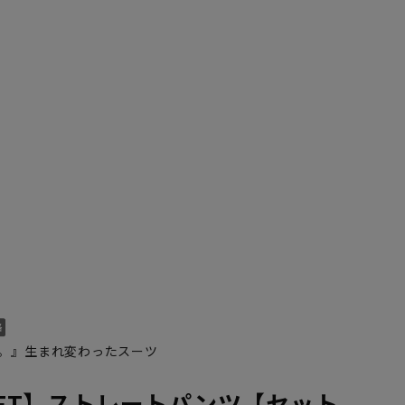
。』生まれ変わったスーツ
HiFT】ストレートパンツ【セット