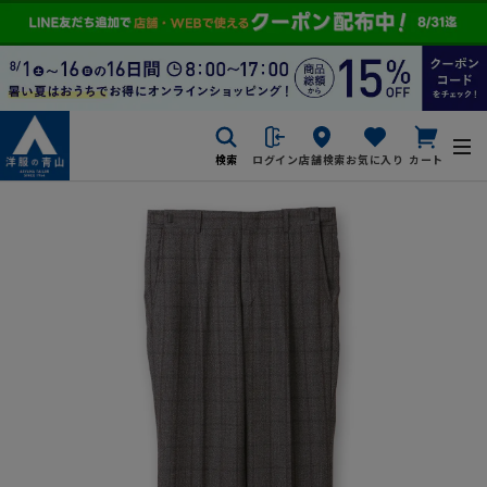
検索
ログイン
店舗検索
お気に入り
カート