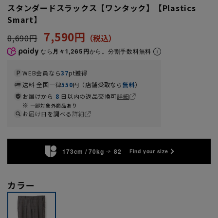
スタンダードスラックス【ワンタック】【Plastics
Smart】
7,590円
8,690円
なら
月々1,265円
から。分割手数料無料
WEB会員なら
37
pt獲得
送料 全国一律
550
円（店舗受取なら
無料
）
お届けから
8
日以内の返品交換可
詳細
一部対象外商品あり
お届け日を調べる
詳細
173cm / 70kg
82
Find your size
カラー