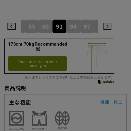
79
82
85
88
91
94
97
100
105
173cm 70kgRecommended
82
Find out more on your
body type
あくまでもサイズをご検討いただく際の目安となります。
商品説明
主な機能
機能一覧