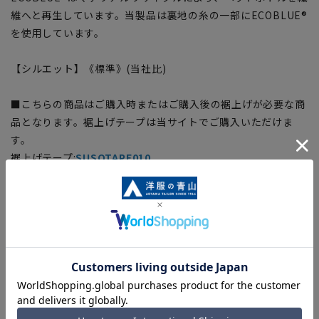
維へと再生しています。当製品は裏地の糸の一部にECOBLUE®
を使用しています。
【シルエット】《標準》(当社比)
■こちらの商品はご購入時またはご購入後の裾上げが必要な商
品となります。裾上げテープは当サイトでご購入いただけま
す。
裾上げテープ:
SUSOTAPE010
※こちらの商品は在庫切れの場合がございます。
【商品に関するご注意】
■商品画像はサンプルのため、色味やサイズ等の仕様に変更が
ある場合がございますので、予めご了承ください。
■サイズスペックは仕上がりサイズを記載しております。
■ブラウザやお使いのモニター環境、また撮影時の室内外の光
加減により、実際の商品と掲載画像の色味が異なる場合がござ
います。