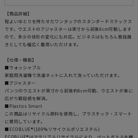
【商品詳細】
程よいゆとりを持たせたワンタックのスタンダードスラックス
です。ウエストのアジャスターは実寸から前後6cm可動します
ので、多少の体形の変化にも対応。ビジネスはもちろん普段履
きとしても幅広く着用いただけます。
【仕様・機能】
■ウォッシャブル
家庭用洗濯機で洗濯ネットに入れて洗っていただけます。
■アジャスター
パンツのウエストが実寸から前後約6cm可動、ウエストが楽に
広がり窮屈感を解消。
■Plastics Smart
この商品はリサイクル原料を使用し、プラスチック・スマート
に賛同しています。
■ECOBLUE®(100%リサイクルポリエステル)
ECOBLUE®はマテリアルリサイクルにより、ペットボトルを繊