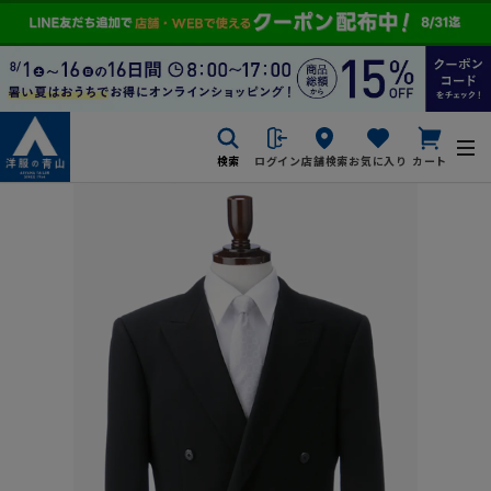
検索
ログイン
店舗検索
お気に入り
カート