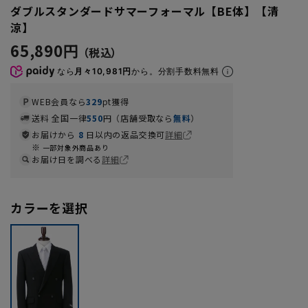
ダブルスタンダードサマーフォーマル【BE体】【清
涼】
65,890円
なら
月々10,981円
から。分割手数料無料
WEB会員なら
329
pt獲得
送料 全国一律
550
円（店舗受取なら
無料
）
お届けから
8
日以内の返品交換可
詳細
一部対象外商品あり
お届け日を調べる
詳細
カラーを選択