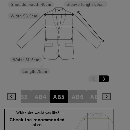
Shoulder width
48cm
Sleeve length
59cm
Width
56.5cm
Waist
51.5cm
Length
75cm
A8
AB3
AB4
AB5
AB6
AB7
AB8
Check the recommended
size