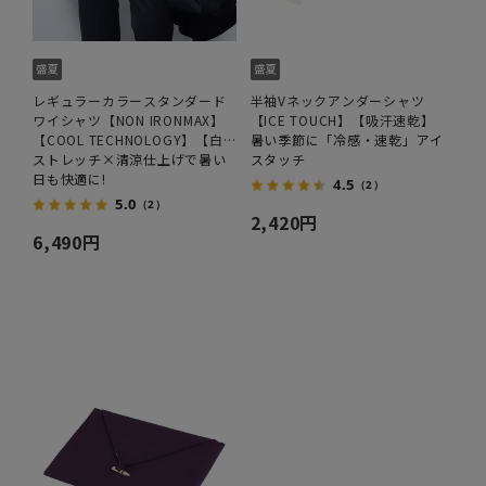
レギュラーカラースタンダード
半袖Vネックアンダーシャツ
ワイシャツ【NON IRONMAX】
【ICE TOUCH】【吸汗速乾】
【COOL TECHNOLOGY】【白
暑い季節に「冷感・速乾」アイ
無地】
ストレッチ×清涼仕上げで暑い
スタッチ
日も快適に!
4.5
（2）
5.0
（2）
2,420円
6,490円