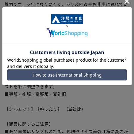
魅力です。シワになりにくく、シワの回復率も非常に優れてい
ます。裏地には東レの軽量裏地を採用し、ベトつき感が少なく
快適な着心地です。さらにスラックスはウエストアジャスター
付きで体型変化に対応、長くご着用頂けます。
【仕様・機能】
■撥水加工
水分をはじき、急な雨や雪、汚れにも安心。
■アジャスター
ウエストサイズの実寸からプラス約3cm、マイナス約3cmスラ
イドするアジャスターを採用。軽くてスムーズに可動し、ウエ
ストを楽に調整できます。
■喪服・礼服・夏喪服・夏礼服
【シルエット】《ゆったり》 (当社比)
【商品に関するご注意】
■商品画像はサンプルのため、色味やサイズ等の仕様に変更が