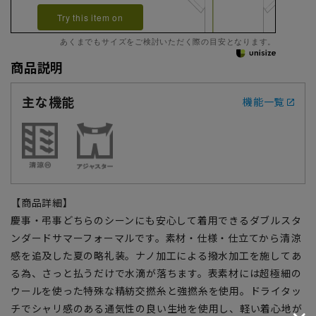
Try this item on
あくまでもサイズをご検討いただく際の目安となります。
商品説明
主な機能
機能一覧
【商品詳細】
慶事・弔事どちらのシーンにも安心して着用できるダブルスタ
ンダードサマーフォーマルです。素材・仕様・仕立てから清涼
感を追及した夏の略礼装。ナノ加工による撥水加工を施してあ
る為、さっと払うだけで水滴が落ちます。表素材には超極細の
ウールを使った特殊な精紡交撚糸と強撚糸を使用。ドライタッ
チでシャリ感のある通気性の良い生地を使用し、軽い着心地が