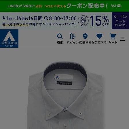
検索
ログイン
店舗検索
お気に入り
カート