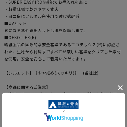
・SUPER EASY IRON機能でお手入れを楽に
・軽量仕様で乾きやすく丈夫
・ヨコ糸にフルダル糸使用で透け感軽減
■UVカット
気になる紫外線をカットし肌を保護します。
■OEKO-TEX(R)
繊維製品の国際的な安全基準であるエコテックス(R)に認証さ
れた、生地から付属まですべてが厳しい基準をクリアした素材
を使用。安全を安心して着用いただけます。
【シルエット】《やや細め(スッキリ)》 (当社比)
【商品に関するご注意】
■商品画像はサンプルのため、色味やサイズ等の仕様に変更が
ある場合がございますので、予めご了承ください。
■ゆとり感には個人差があります。サイズ表を確認の上、ご購
入の目安としてご利用ください。
■生地や仕様・デザインにより、着用感や実際のサイズ表に若