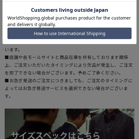
干の誤差が生じる場合がございます。予めご了承ください。
■サイズスペックは仕上がりサイズを記載しております。一
部、商品現物におすすめサイズ(ヌードサイズ)を記載している
商品もございます。
■ブラウザやお使いのモニター環境、また撮影時の室内外の光
加減により、実際の商品と掲載画像の色味が異なる場合がござ
います。
■店舗や各モールサイトと商品在庫を共有しております関係
上、ご注文いただいたタイミングにより欠品が発生し、ご注文
を完了できない場合がございます。予めご了承ください。
■お急ぎ発送のご注文につきましても、ご注文のタイミングに
よってはお急ぎ発送サービスを選択できない場合がございま
す。