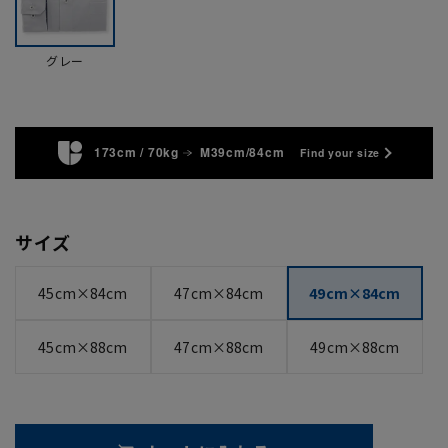
グレー
173cm / 70kg
M39cm/84cm
Find your size
サイズ
45cm×84cm
47cm×84cm
49cm×84cm
45cm×88cm
47cm×88cm
49cm×88cm