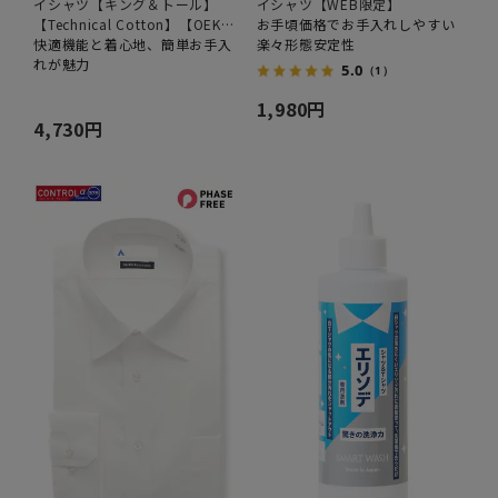
イシャツ【キング＆トール】
イシャツ【WEB限定】
【Technical Cotton】【OEKO-
お手頃価格でお手入れしやすい
TEX】
快適機能と着心地、簡単お手入
楽々形態安定性
れが魅力
5.0
（1）
1,980円
4,730円