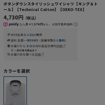
ボタンダウンスタイリッシュワイシャツ【キング＆ト
ール】【Technical Cotton】【OEKO-TEX】
4,730円
なら
月々1,576円
から。分割手数料無料
WEB会員なら
23
pt獲得
送料 全国一律
550
円（店舗受取なら
無料
）
お届けから
8
日以内の返品交換可
詳細
一部対象外商品あり
お届け日を調べる
詳細
カラーを選択