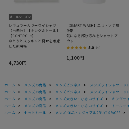
レギュラーカラーワイシャツ
【SMART WASH】エリ・ソデ用
【白無地】【キング＆トール】
洗剤
【CONTROLα】
気になる部分汚れをシャットア
ゆとりとスッキリと見せを考慮
ウト!
した新規格
5.0
（1）
1,100円
4,730円
ホーム
メンズの商品
メンズビジネス
メンズワイシャツ・ド
ホーム
メンズの商品
メンズビジネス
メンズワイシャツ・ド
ホーム
メンズの商品
メンズ大きい・小さいサイズ
キングサイ
ホーム
メンズの商品
メンズ大きい・小さいサイズ
トールサ
ホーム
セットセール
メンズ 洋品・カジュアル2BUY10%OFF