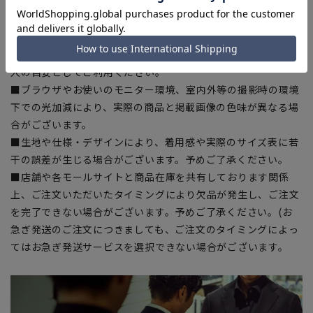
【シルエット】《細め(スリム)》 (当社比)
【商品に関するご注意】
■ゆとり感には個人差があります。サイズ表を確認の上、ご購
入の目安としてご利用ください。
■ブラウザやお使いのモニター環境、室内外等の撮影時の環境
下での光加減により、実際の商品と掲載画像の色味が異なる場
合がございます。
■生地や仕様・デザインにより、着用感や実際のサイズ表に若
干の誤差が生じる場合がございます。予めご了承ください。
■店舗や各モールサイトと商品在庫を共有しております関係
上、ご注文いただいたタイミングにより欠品が発生し、ご注文
を完了できない場合がございます。予めご了承ください。(お
急ぎ発送のご注文につきましても、ご注文のタイミングによっ
てはお急ぎ発送サービスを選択できない場合がございます。