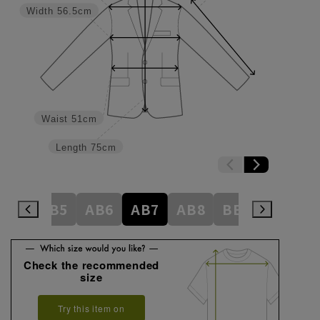
Width
56.5cm
Waist
51cm
Length
75cm
AB4
AB5
AB6
AB7
AB8
BE3
BE4
Check the recommended
size
Try this item on