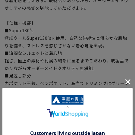
な着用感を与えます。既製品でありながら、オーダーメイドク
オリティの感覚を堪能していただけます。
【仕様・機能】
■Super130's
極細ウールSuper130'sを使用、自然な伸縮性と滑らかな肌触
りを備え、ストレスを感じさせない着心地を実現。
■流麗なシルエットと着心地
軽さ、極上の素材や付属の細部に至るまでこだわり、既製品で
ありながらオーダーメイドクオリティを堪能。
■見返し部分
内ポケット玉縁、ペンポケット、脇当てトリミングにグリーン
を使用。
■キュプラ裏地
ジャケットの裏地に静電気を抑え吸湿性に優れたコットン由来
の繊維ベンベルグ®裏地を採用。静電気を抑え虜になるほどの
滑らかな袖通し、快適な着心地をサポート。