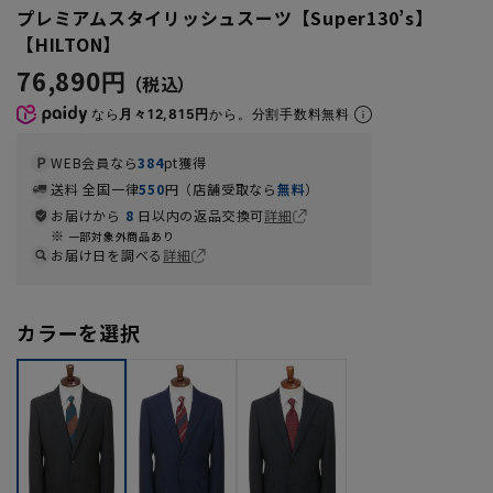
プレミアムスタイリッシュスーツ【Super130’s】
【HILTON】
76,890円
なら
月々12,815円
から。分割手数料無料
WEB会員なら
384
pt獲得
送料 全国一律
550
円（店舗受取なら
無料
）
お届けから
8
日以内の返品交換可
詳細
一部対象外商品あり
お届け日を調べる
詳細
カラーを選択