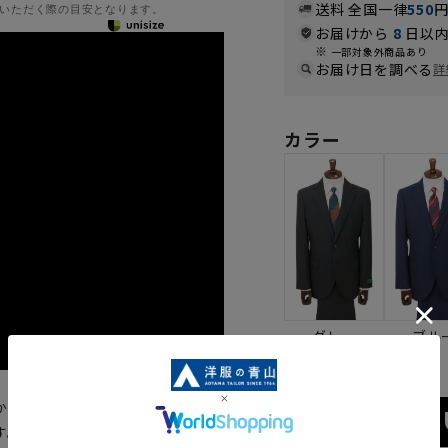
送料 全国一律
550
いただく際の目安となります。
お届けから
8
日以内
一部対象外商品あり
お届け日を調べる
詳
カラー
グレー
ブル
かし、イタリアンクラシコを基調
細ウールSuper130'sを使用