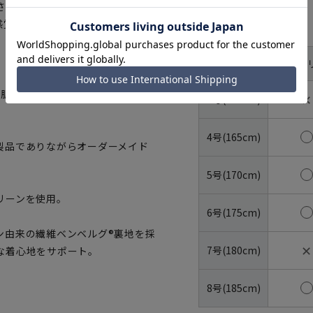
させない快適な着用感を与えま
感覚を堪能していただけます。
サイズ
体型
YA体(ス
号数（身長）
かな肌触りを備え、ストレスを感じさ
✕
3号(160cm)
4号(165cm)
製品でありながらオーダーメイド
5号(170cm)
リーンを使用。
6号(175cm)
ン由来の繊維ベンベルグ®裏地を採
✕
7号(180cm)
な着心地をサポート。
8号(185cm)