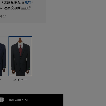
円（店舗受取なら
無料
）
の返品交換可
詳細
細
ー
ネイビー
Find your size