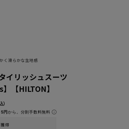
かく滑らかな生地感
タイリッシュスーツ
YA7
YA8
’s】【HILTON】
15円
から。分割手数料無料
t獲得