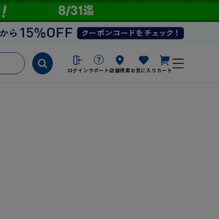
ログイン
サポート
店舗検索
お気に入り
カート