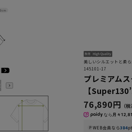
3cm
美しいシルエットと柔ら
145101-17
プレミアムス
E3
BE4
BE5
BE6
BE7
BE8
YA4
YA5
YA6
【Super130
76,890円
なら
月々12,8
WEB会員なら
384
p