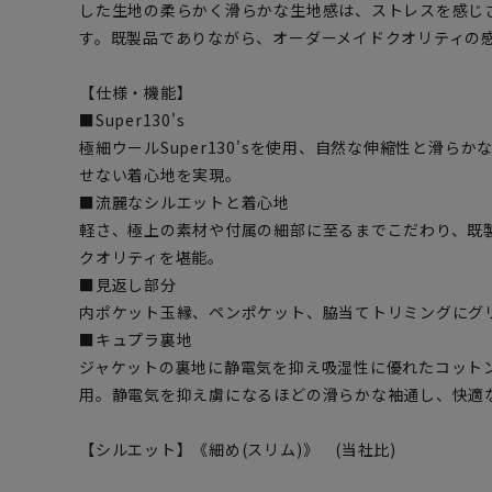
した生地の柔らかく滑らかな生地感は、ストレスを感じ
す。既製品でありながら、オーダーメイドクオリティの
【仕様・機能】
■Super130's
極細ウールSuper130'sを使用、自然な伸縮性と滑ら
せない着心地を実現。
■流麗なシルエットと着心地
軽さ、極上の素材や付属の細部に至るまでこだわり、既
クオリティを堪能。
■見返し部分
内ポケット玉縁、ペンポケット、脇当てトリミングにグ
■キュプラ裏地
ジャケットの裏地に静電気を抑え吸湿性に優れたコット
用。静電気を抑え虜になるほどの滑らかな袖通し、快適
【シルエット】《細め(スリム)》 (当社比)