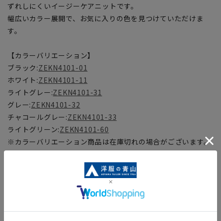
ずれしにくいイージーケアニットです。
幅広いカラー展開で、お気に入りの色を見つけていただけま
す。
【カラーバリエーション】
ブラック:
ZEKN4101-01
ホワイト:
ZEKN4101-11
ライトグレー:
ZEKN4101-31
グレー:
ZEKN4101-32
チャコールグレー:
ZEKN4101-33
ライトグリーン:
ZEKN4101-60
※カラーバリエーション商品は在庫切れの場合がございます。
【サイズスペック】
[S]身丈:65cm 身幅:50cm 裄丈:81cm
[M]身丈:67cm 身幅:53cm 裄丈:83cm
[L]身丈:69cm 身幅:56cm 裄丈:85cm
[LL]身丈:71cm 身幅:59cm 裄丈:87cm