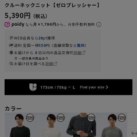
クルーネックニット【ゼロプレッシャー】
5,390円
なら
月々1,796円
から。分割手数料無料
WEB会員なら
26
pt獲得
送料 全国一律
550
円（店舗受取なら
無料
）
お届けから
8
日以内の返品交換可
詳細
一部対象外商品あり
お届け日を調べる
詳細
173cm / 70kg
L
Find your size
カラー
ラ