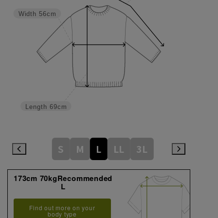
Width
56cm
Length
69cm
S
M
L
LL
3L
173cm 70kgRecommended
L
Find out more on your
body type