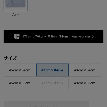
ブルー
173cm / 70kg
M39cm/84cm
Find your size
サイズ
45cm×84cm
47cm×84cm
49cm×84cm
45cm×88cm
47cm×88cm
49cm×88cm