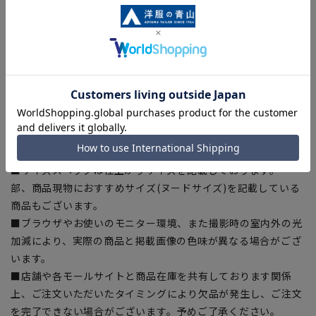
【シルエット】《標準》 (当社比)
【商品に関するご注意】
■商品画像はサンプルのため、色味やサイズ等の仕様に変更が
ある場合がございますので、予めご了承ください。
■ゆとり感には個人差があります。サイズ表を確認の上、ご購
入の目安としてご利用ください。
■生地や仕様・デザインにより、着用感や実際のサイズ表に若
干の誤差が生じる場合がございます。予めご了承ください。
■サイズスペックは仕上がりサイズを記載しております。一
部、商品現物におすすめサイズ(ヌードサイズ)を記載している
商品もございます。
■ブラウザやお使いのモニター環境、また撮影時の室内外の光
加減により、実際の商品と掲載画像の色味が異なる場合がござ
います。
■店舗や各モールサイトと商品在庫を共有しております関係
上、ご注文いただいたタイミングにより欠品が発生し、ご注文
を完了できない場合がございます。予めご了承ください。