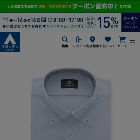
検索
ログイン
店舗検索
お気に入り
カート