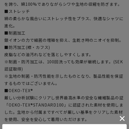
を誇り、綿100%でありながらシワや生地の収縮を防ぎます。
■ストレッチ
綿の柔らかな風合いにストレッチ性をプラス、快適なシャツに
進化。
■制菌加工
銀イオンの力で細菌の増殖を抑え、生乾き時のニオイを抑制。
■防汚加工(襟・カフス)
皮脂などの油汚れなどを落としやすくします。
※制菌・防汚加工は、100回洗っても効果が継続します。(SEK
認証取得)
※生地の制菌・防汚性能を示したものとなり、製品性能を保証
するものではございません。
■OEKO-TEX®
厳しい分析試験にクリアし世界最高水準の安全な繊維製品の証
「OEKO-TEX®STANDARD100」に認証された素材を使用しま
した。生地から付属まですべてが厳しい基準をクリアした素材
を使用、安全を安心して着用いただけます。