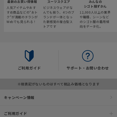
最新のお買い得情報
スーツスクエア
みんなの
シゴト服ずかん
人気アイテムやおす
ビジネスウェアがな
すめ商品などの“おト
んでも揃う、4つのブ
12,000人以上の業界
ク“が満載のチラシが
ランドが一体となっ
や職種、シーンなど
Webでも見られる！
た新感覚の複合型ス
のシゴト服の着用傾
トアです
向をデータ化。
ご利用ガイド
サポート・お問い合わせ
※税表記がないものはすべて税込み価格となります
キャンペーン情報
ご利用ガイド