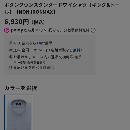
ボタンダウンスタンダードワイシャツ【キング&トー
ル】【NON IRONMAX】
6,930円
なら
月々1,155円
から。分割手数料無料
WEB会員なら
34
pt獲得
送料 全国一律
550
円（店舗受取なら
無料
）
お届けから
8
日以内の返品交換可
詳細
一部対象外商品あり
お届け日を調べる
詳細
カラーを選択