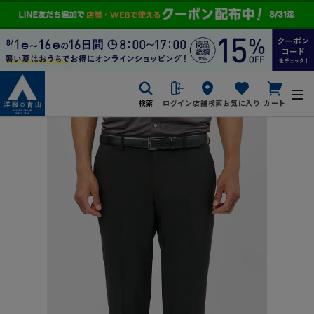
検索
ログイン
店舗検索
お気に入り
カート