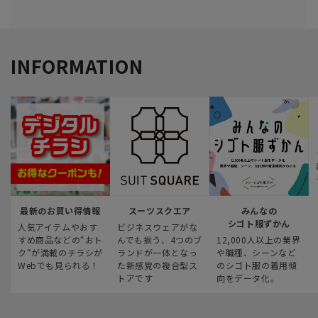
INFORMATION
最新のお買い得情報
スーツスクエア
みんなの
シゴト服ずかん
人気アイテムやおす
ビジネスウェアがな
すめ商品などの“おト
んでも揃う、4つのブ
12,000人以上の業界
ク“が満載のチラシが
ランドが一体となっ
や職種、シーンなど
Webでも見られる！
た新感覚の複合型ス
のシゴト服の着用傾
トアです
向をデータ化。