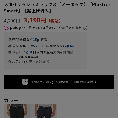
スタイリッシュスラックス【ノータック】【Plastics
Smart】【裾上げ済み】
3,190円
4,290円
なら
月々1,063円
から。分割手数料無料
WEB会員なら
15
pt獲得
送料 全国一律
550
円（店舗受取なら
無料
）
お届けから
8
日以内の返品交換可
詳細
一部対象外商品あり
お届け日を調べる
詳細
173cm / 70kg
82cm
Find your size
カラー