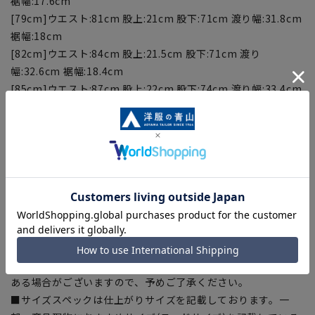
裾幅:17.6cm
[79cm]ウエスト:81cm 股上:21cm 股下:71cm 渡り幅:31.8cm
裾幅:18cm
[82cm]ウエスト:84cm 股上:21.5cm 股下:71cm 渡り
幅:32.6cm 裾幅:18.4cm
[85cm]ウエスト:87cm 股上:22cm 股下:74cm 渡り幅:33.4cm
裾幅:18.8cm
[88cm]ウエスト:90cm 股上:22.5cm 股下:74cm 渡り
幅:34.2cm 裾幅:19.2cm
[91cm]ウエスト:93cm 股上:23cm 股下:74cm 渡り幅:35cm
裾幅:19.6cm
[94cm]ウエスト:96cm 股上:23.5cm 股下:74cm 渡り
幅:35.8cm 裾幅:20cm
【商品に関するご注意】
■商品画像はサンプルのため、色味やサイズ等の仕様に変更が
ある場合がございますので、予めご了承ください。
■サイズスペックは仕上がりサイズを記載しております。一