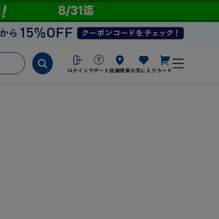
ログイン
サポート
店舗検索
お気に入り
カート