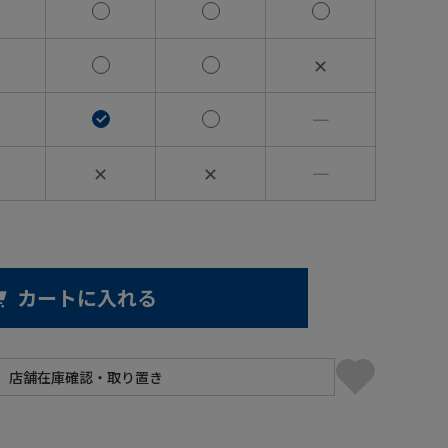
✕
―
✕
✕
―
カートに入れる