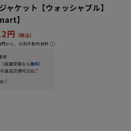
ジャケット【ウォッシャブル】
Smart】
512円
8円
から。分割手数料無料
獲得
円（店舗受取なら
無料
）
の返品交換可
詳細
細
K6
K7
K8