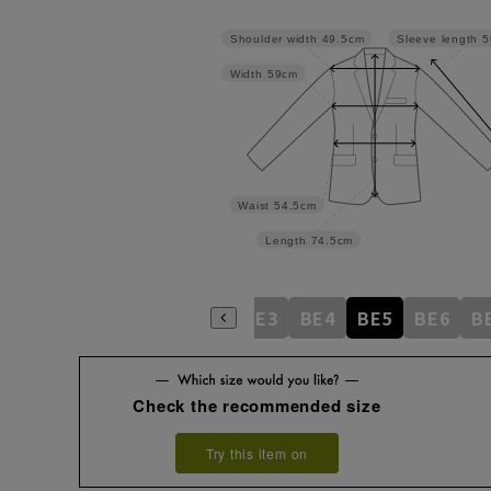
Shoulder width
49.5cm
Sleeve length
5
Width
59cm
Waist
54.5cm
Length
74.5cm
AB5
AB6
AB7
AB8
BE3
BE4
BE5
BE6
B
Check the recommended size
Try this item on