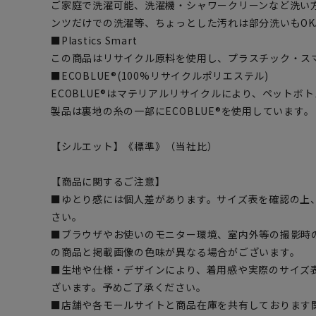
ご家庭で洗濯可能、洗濯機・シャワークリーンなど洗い
ンツだけでの洗濯等、ちょっとした汚れは部分洗いもOK
■Plastics Smart
この商品はリサイクル原料を使用し、プラスチック・ス
■ECOBLUE®(100%リサイクルポリエステル)
ECOBLUE®はマテリアルリサイクルにより、ペットボ
製品は裏地の糸の一部にECOBLUE®を使用しています。
【シルエット】《標準》（当社比）
【商品に関するご注意】
■ゆとり感には個人差があります。サイズ表を確認の上
さい。
■ブラウザやお使いのモニター環境、室内外等の撮影時
の商品と掲載画像の色味が異なる場合がございます。
■生地や仕様・デザインにより、着用感や実際のサイズ
ざいます。予めご了承ください。
■店舗や各モールサイトと商品在庫を共有しております