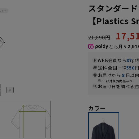
スタンダード
9cm
【Plastics 
17,
21,890円
なら
月々2,91
WEB会員なら
87
pt
送料 全国一律
550
お届けから
8
日以内
一部対象外商品あり
お届け日を調べる
詳
E7
BE8
E3
E4
E5
E6
E7
E8
K3
K4
K5
カラー