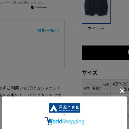
いただく際の目安となります。
ネイビー
機能一覧
サイズ
AB体(
体型
わずご利用いただけるジャケット
号数（身長）
型)
害する事無く、パンツやシャツの
3号(160cm)
ンまで幅広くご利用いただけます。
4号(165cm)