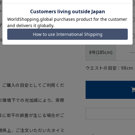
方も選べます。ジャケットのみパ
5号(170cm)
。
6号(175cm)
マートに賛同しています。
7号(180cm)
トルを繊維へと再生しています。当
―
8号(185cm)
ウエストの目安：
98
cm
、ご購入の目安としてご利用くだ
の環境下での光加減により、実際
表に若干の誤差が生じる場合がご
関係上、ご注文いただいたタイミ