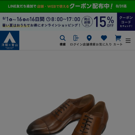
検索
ログイン
店舗検索
お気に入り
カート