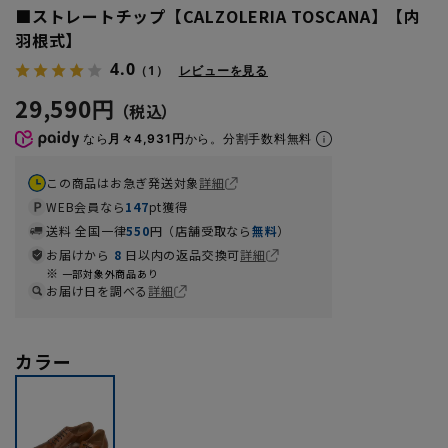
■ストレートチップ【CALZOLERIA TOSCANA】【内
羽根式】
4.0
（1）
レビューを見る
29,590円
なら
月々4,931円
から。分割手数料無料
この商品はお急ぎ発送対象
詳細
WEB会員なら
147
pt獲得
送料 全国一律
550
円（店舗受取なら
無料
）
お届けから
8
日以内の返品交換可
詳細
一部対象外商品あり
お届け日を調べる
詳細
カラー