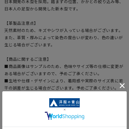
日本開発の木型を採用。踏まずの位置、かかとの絞り込み等、
日本人の足型から開発した新木型です。
【革製品注意点】
天然素材のため、キズやシワが入っている場合がございます。
また、革質・厚みによって染色の度合いが変わり、色の違いが
生じる場合がございます。
【商品に関するご注意】
■商品画像はサンプルのため、色味やサイズ等の仕様に変更が
ある場合がございますので、予めご了承ください。
■生地や仕様・デザインにより、着用感や実際のサイズ表に若
干の誤差が生じる場合がございます。予めご了承ください。
■ブラウザやお使いのモニター環境、また撮影時の室内外の光
加減により、実際の商品と掲載画像の色味が異なる場合がござ
います。
■店舗や各モールサイトと商品在庫を共有しております関係
上、ご注文いただいたタイミングにより欠品が発生し、ご注文