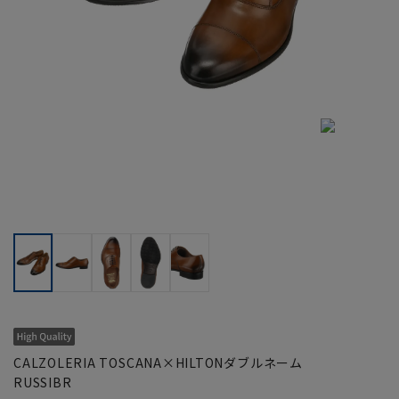
CALZOLERIA TOSCANA×HILTONダブルネーム
RUSSIBR