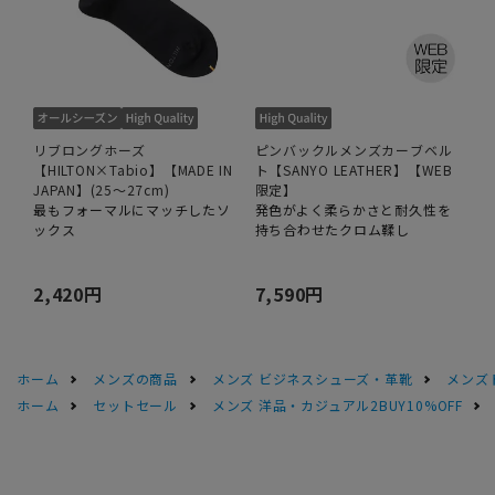
リブロングホーズ
ピンバックルメンズカーブベル
【HILTON×Tabio】【MADE IN
ト【SANYO LEATHER】【WEB
JAPAN】(25～27cm)
限定】
最もフォーマルにマッチしたソ
発色がよく柔らかさと耐久性を
ックス
持ち合わせたクロム鞣し
2,420円
7,590円
ホーム
メンズの商品
メンズ ビジネスシューズ・革靴
メンズ
ホーム
セットセール
メンズ 洋品・カジュアル2BUY10%OFF