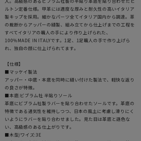
入。高級感のあるビブラム社製の半貼り革底を貼り合わせたヒ
ルトン定番仕様。甲革には適度な厚みと耐久性の高いイタリア
製キップを採用。細かなパーツ全てイタリア国内から調達。革
の裁断からアッパーの縫製、組み立てから仕上げまでの工程を
すべてイタリアの職人の手により作り上げられた、
100％MADE IN ITALYです。1足、1足職人の手で作り上げら
れ、独自の顔に仕上げられてます。
【仕様】
■マッケイ製法
アッパー・中底・本底を同時に縫い付けた製法で、軽快な返り
の良さが特徴。
■本底:ビブラム社 半貼りソール
革底にビブラム社製ラバーを貼り合わせたソールです。革底の
特徴である通気性を維持しつつ、日本の風土に考慮し滑りにく
いようにラバーを貼り合わせました。見た目は革底と遜色な
い、高級感のある仕上がりです。
■木型/ワイズ:3E