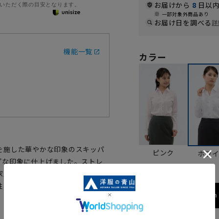
お届けから
8
日以内
いただく際の目安となります。
一部対象外商品あり
お届け日を調べる
詳
機能一覧
カラー
を施した華やかな印象のスキッパ
ピンク
ホワ
プな印象に仕上げました。ストレ
家庭で洗えるウォッシャブルタイ
性、機能性、快適な着心地を併せ
158cm 