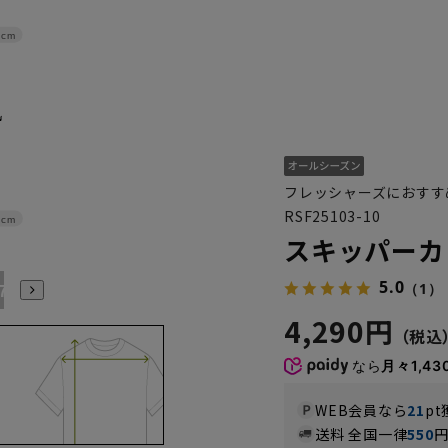
9cm
フレッシャーズにおすす
RSF25103-10
1cm
スキッパーカ
5.0
17号
19号
21号
（1）
4,290円
なら
月々1,43
WEB会員なら
21
pt
送料 全国一律
550