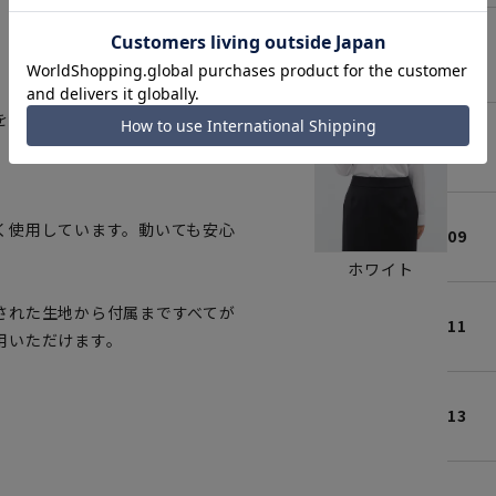
05
を使用。
07
く使用しています。動いても安心
09
ホワイト
された生地から付属まですべてが
11
用いただけます。
13