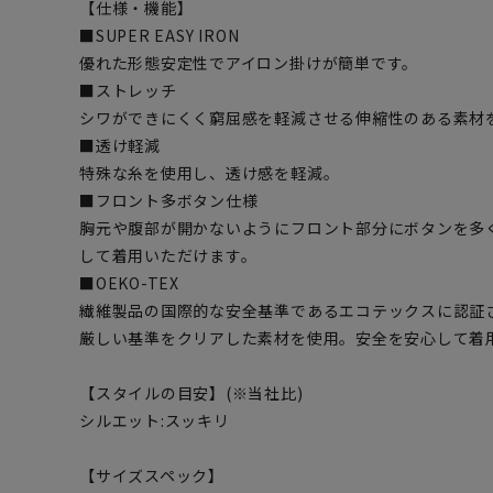
【仕様・機能】
■SUPER EASY IRON
優れた形態安定性でアイロン掛けが簡単です。
■ストレッチ
シワができにくく窮屈感を軽減させる伸縮性のある素材
■透け軽減
特殊な糸を使用し、透け感を軽減。
■フロント多ボタン仕様
胸元や腹部が開かないようにフロント部分にボタンを多
して着用いただけます。
■OEKO-TEX
繊維製品の国際的な安全基準であるエコテックスに認証
厳しい基準をクリアした素材を使用。安全を安心して着
【スタイルの目安】(※当社比)
シルエット:スッキリ
【サイズスペック】