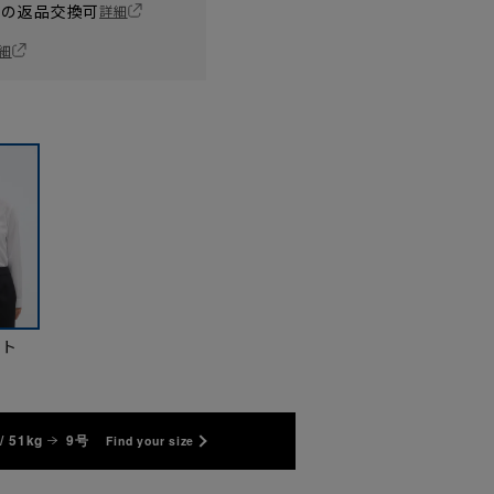
の返品交換可
詳細
細
イト
/ 51kg
9号
Find your size