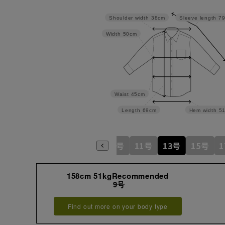
Shoulder width
38cm
Sleeve length
7
Width
50cm
Waist
45cm
Length
69cm
Hem width
5
5号
7号
9号
11号
13号
15号
158cm 51kgRecommended
9号
Find out more on your body type