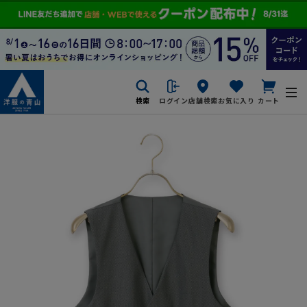
検索
ログイン
店舗検索
お気に入り
カート