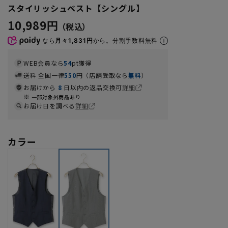
スタイリッシュベスト【シングル】
10,989円
なら
月々1,831円
から。分割手数料無料
WEB会員なら
54
pt獲得
送料 全国一律
550
円（店舗受取なら
無料
）
お届けから
8
日以内の返品交換可
詳細
一部対象外商品あり
お届け日を調べる
詳細
カラー