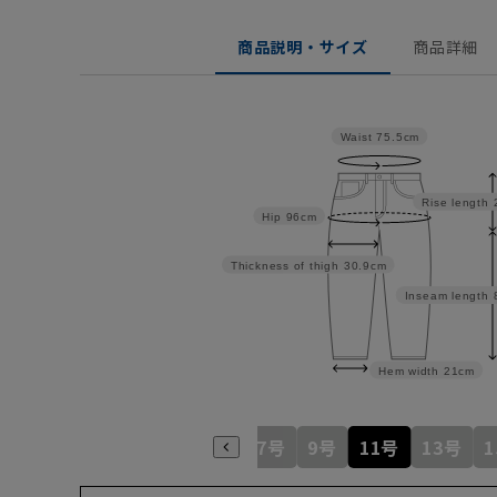
商品説明・サイズ
商品詳細
Waist
75.5cm
Rise length
Hip
96cm
Thickness of thigh
30.9cm
Inseam length
Hem width
21cm
3号
5号
7号
9号
11号
13号