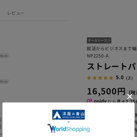
レビュー
就活からビジネスまで幅
NP2250-A
24cm
ストレートパ
5.0
（2）
89cm
16,500円
なら
月々2,75
WEB会員なら
82
pt
送料 全国一律
550
15号
17号
19号
21号
お届けから
8
日以内
一部対象外商品あり