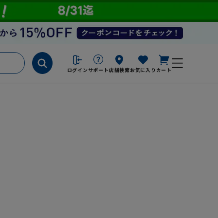
ログイン
サポート
店舗検索
お気に入り
カート