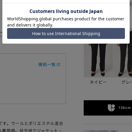
お届け日を調べる
詳
カラー
いただく際の目安となります。
機能一覧
ネイビー
グレ
158cm 
です。ウールとポリエステル混合
な着用感。共生地でジャケット・