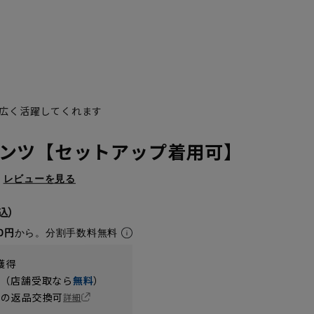
広く活躍してくれます
ンツ【セットアップ着用可】
レビューを見る
0円
から。分割手数料無料
獲得
円（店舗受取なら
無料
）
の返品交換可
詳細