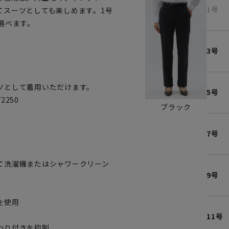
1号
てスーツとしても楽しめます。1号
選べます。
3号
ツとして着用いただけます。
5号
2250
ブラック
。
7号
て洗濯機またはシャワークリーン
9号
を使用
11号
わり付きを抑制