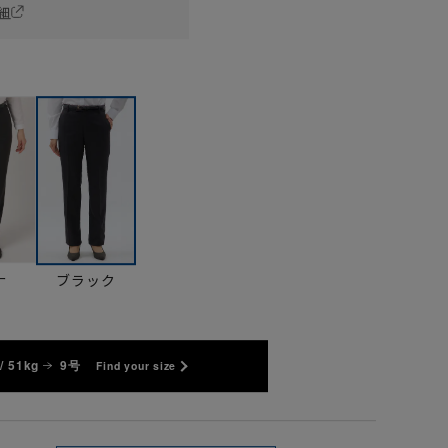
細
ー
ブラック
/ 51kg
9号
Find your size