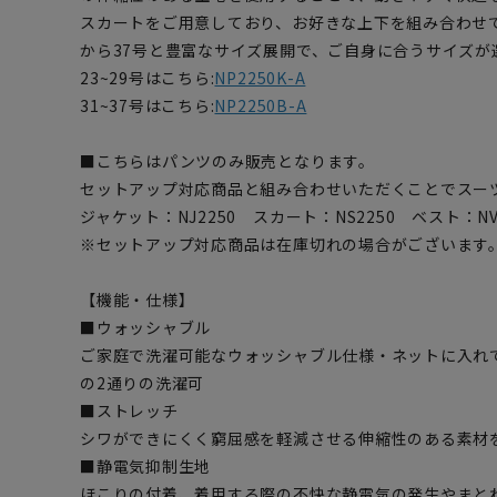
スカートをご用意しており、お好きな上下を組み合わせ
から37号と豊富なサイズ展開で、ご自身に合うサイズが
23~29号はこちら:
NP2250K-A
31~37号はこちら:
NP2250B-A
■こちらはパンツのみ販売となります。
セットアップ対応商品と組み合わせいただくことでスー
ジャケット：NJ2250 スカート：NS2250 ベスト：NV
※セットアップ対応商品は在庫切れの場合がございます
【機能・仕様】
■ウォッシャブル
ご家庭で洗濯可能なウォッシャブル仕様・ネットに入れ
の2通りの洗濯可
■ストレッチ
シワができにくく窮屈感を軽減させる伸縮性のある素材
■静電気抑制生地
ほこりの付着、着用する際の不快な静電気の発生やまと