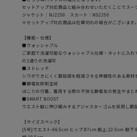
セットアップ対応商品と組み合わせいただくことでスー
ジャケット：NJ2250 スカート：NS2250
※セットアップ対応商品は在庫切れの場合がございます
【機能・仕様】
■ウォッシャブル
ご家庭で洗濯可能なウォッシャブル仕様・ネットに入れ
の2通りの洗濯可
■ストレッチ
シワができにくく窮屈感を軽減させる伸縮性のある素材
■静電気抑制生地
ほこりの付着、着用する際の不快な静電気の発生やまと
■SMART BOOST
ウエスト脇に伸び縮みするアジャスターゴムを採用し窮
【サイズスペック】
[5号]ウエスト:66.5cm ヒップ:87cm 股上:22.5cm 股下: