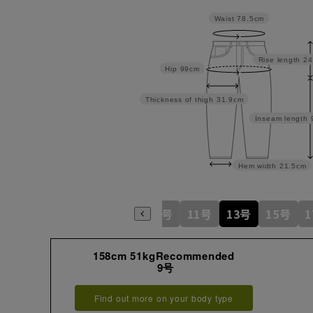
Waist
78.5cm
Rise length
24
Hip
99cm
Thickness of thigh
31.9cm
Inseam length
Hem width
21.5cm
5号
7号
9号
11号
13号
15号
158cm 51kgRecommended
9号
Find out more on your body type