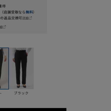
獲得
円（店舗受取なら
無料
）
の返品交換可
詳細
細
ブラック
ー