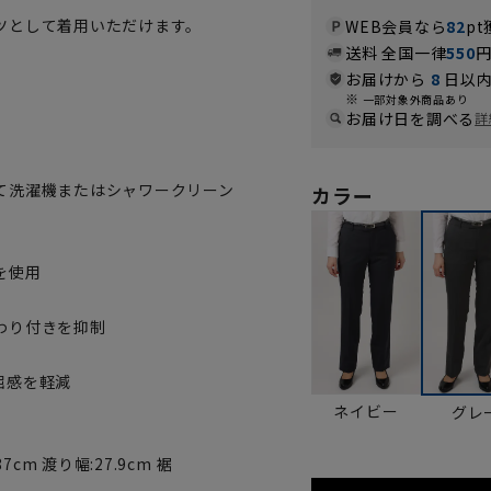
ツとして着用いただけます。
WEB会員なら
82
pt
送料 全国一律
550
お届けから
8
日以内
。
一部対象外商品あり
お届け日を調べる
詳
て洗濯機またはシャワークリーン
カラー
を使用
わり付きを抑制
屈感を軽減
ネイビー
グレ
87cm 渡り幅:27.9cm 裾