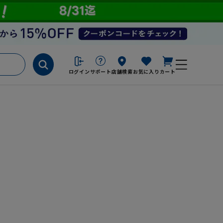
ログイン
サポート
店舗検索
お気に入り
カート