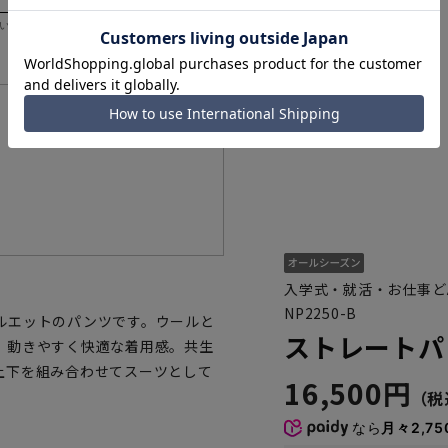
いただく際の目安となります。
機能一覧
入学式・就活・お仕事ど
NP2250-B
ルエットのパンツです。ウールと
ストレートパ
、動きやすく快適な着用感。共生
上下を組み合わせてスーツとして
16,500円
なら
月々2,75