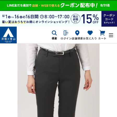
検索
ログイン
店舗検索
お気に入り
カート