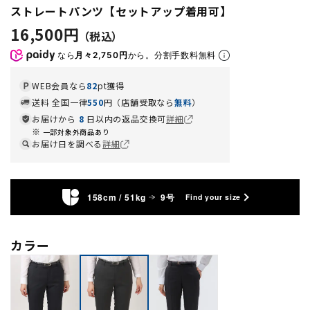
ストレートパンツ【セットアップ着用可】
16,500円
なら
月々2,750円
から。分割手数料無料
WEB会員なら
82
pt獲得
送料 全国一律
550
円（店舗受取なら
無料
）
お届けから
8
日以内の返品交換可
詳細
一部対象外商品あり
お届け日を調べる
詳細
158cm / 51kg
9号
Find your size
カラー