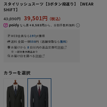
スタイリッシュスーツ【3ボタン段返り】【WEAR
SHiFT】
39,501円
43,890円
なら
月々6,583円
から。分割手数料無料
WEB会員なら
197
pt獲得
送料 全国一律
550
円（店舗受取なら
無料
）
お届けから
8
日以内の返品交換可
詳細
一部対象外商品あり
お届け日を調べる
詳細
カラーを選択