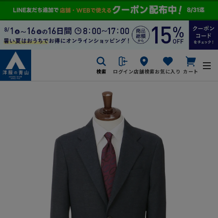
検索
ログイン
店舗検索
お気に入り
カート