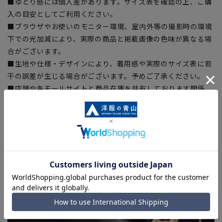
■ゆとり感には個人差があります。サイズ表を確認の上、ご購
入の目安としてご利用ください。
■ブラウザやお使いのモニター環境、室内外等の撮影時の環境
下での光加減により、実際の商品と掲載画像の色味が異なる場
合がございます。
■生地や仕様・デザインにより、着用感や実際のサイズ表に若
干の誤差が生じる場合がございます。予めご了承ください。
■店舗や各モールサイトと商品在庫を共有しております関係
上、ご注文いただいたタイミングにより欠品が発生し、ご注文
を完了できない場合がございます。予めご了承ください。(お
急ぎ発送のご注文につきましても、ご注文のタイミングによっ
てはお急ぎ発送サービスを選択できない場合がございます。