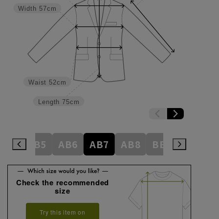
Width
57cm
Waist
52cm
Length
75cm
AB4
AB5
AB6
AB7
AB8
BE3
BE4
Check the recommended
size
Try this item on