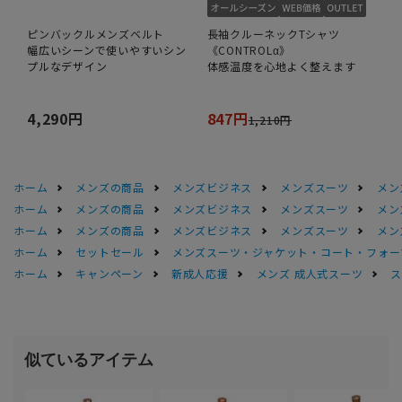
ピンバックルメンズベルト
長袖クルーネックTシャツ
幅広いシーンで使いやすいシン
《CONTROLα》
プルなデザイン
体感温度を心地よく整えます
4,290円
847円
1,210円
ホーム
メンズの商品
メンズビジネス
メンズスーツ
メン
ホーム
メンズの商品
メンズビジネス
メンズスーツ
メン
ホーム
メンズの商品
メンズビジネス
メンズスーツ
メン
ホーム
セットセール
メンズスーツ・ジャケット・コート・フォーマル
ホーム
キャンペーン
新成人応援
メンズ 成人式スーツ
ス