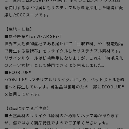
に。裏地にはECOBLUE®を使用、ボタンにはバイオマス原料
を使用するなど付属にもサステナブル原料を採用した環境に配
慮したECOスーツです。
【生地・仕様】
■尾張匠布® for WEAR SHiFT
世界三大毛織物産地である尾州にて「回収衣料」や「製造過程
で発生する裁断布」をリサイクルしたサステナブル素材です。
リサイクルウールは紡毛番手になりますが、これを「梳毛見え
のスーツ素材」として使用できるよう開発しました。
■ECOBLUE®
ECOBLUE®はマテリアルリサイクルにより、ペットボトルを繊
維へと再生しています。当製品は裏地の糸の一部にECOBLUE®
を使用しています。
【商品に関するご注意】
■天然素材のリサイクル原料のため節やネップ等があります
が、傷ではなく商品特性ですのでご了承くださいませ。