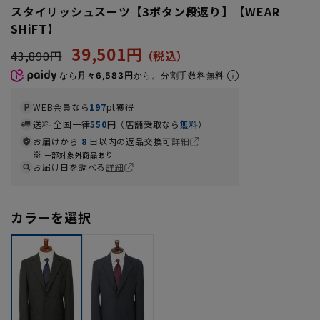
スタイリッシュスーツ【3ボタン段返り】【WEAR
SHiFT】
39,501円
43,890円
なら
月々6,583円
から。分割手数料無料
WEB会員なら
197
pt獲得
送料 全国一律
550
円（店舗受取なら
無料
）
お届けから
8
日以内の返品交換可
詳細
一部対象外商品あり
お届け日を調べる
詳細
カラーを選択