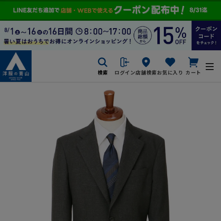
検索
ログイン
店舗検索
お気に入り
カート