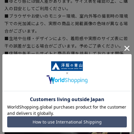
■ゆとり感には個人差があります。サイズ表を確認の上、ご購
入の目安としてご利用ください。
■ブラウザやお使いのモニター環境、室内外等の撮影時の環境
下での光加減により、実際の商品と掲載画像の色味が異なる場
合がございます。
■生地や仕様・デザインにより、着用感や実際のサイズ表に若
干の誤差が生じる場合がございます。予めご了承ください。
■店舗や各モールサイトと商品在庫を共有しております関係
上、ご注文いただいたタイミングにより欠品が発生し、ご注文
を完了できない場合がございます。予めご了承ください。(お
急ぎ発送のご注文につきましても、ご注文のタイミングによっ
てはお急ぎ発送サービスを選択できない場合がございます。