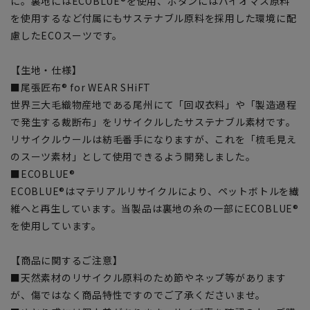
に。裏地にはECOBLUE®を使用、ボタンにはバイオマス原料
を使用するなど付属にもサステナブル原料を採用した環境に配
慮したECOスーツです。
【生地・仕様】
■尾張匠布® for WEAR SHiFT
世界三大毛織物産地である尾州にて「回収衣料」や「製造過程
で発生する裁断布」をリサイクルしたサステナブル素材です。
リサイクルウールは紡毛番手になりますが、これを「梳毛見え
のスーツ素材」として使用できるよう開発しました。
■ECOBLUE®
ECOBLUE®はマテリアルリサイクルにより、ペットボトルを繊
維へと再生しています。当製品は裏地の糸の一部にECOBLUE®
を使用しています。
【商品に関するご注意】
■天然素材のリサイクル原料のため節やネップ等があります
が、傷ではなく商品特性ですのでご了承くださいませ。