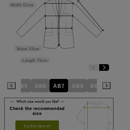
Width
57cm
Waist
52cm
Length
75cm
AB4
AB5
AB6
AB7
AB8
BE3
BE4
Check the recommended
size
Try this item on