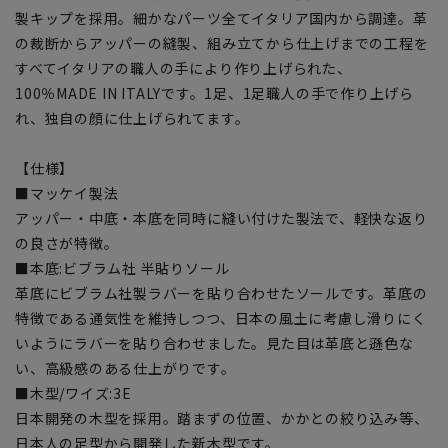
製キップを採用。細かなパーツ全てイタリア国内から調達。革
の裁断からアッパーの縫製、組み立てから仕上げまでの工程を
すべてイタリアの職人の手により作り上げられた、
100％MADE IN ITALYです。1足、1足職人の手で作り上げら
れ、独自の顔に仕上げられてます。
【仕様】
■マッケイ製法
アッパー・中底・本底を同時に縫い付けた製法で、軽快な返り
の良さが特徴。
■本底:ビブラム社 半貼りソール
革底にビブラム社製ラバーを貼り合わせたソールです。革底の
特徴である通気性を維持しつつ、日本の風土に考慮し滑りにく
いようにラバーを貼り合わせました。見た目は革底と遜色な
い、高級感のある仕上がりです。
■木型/ワイズ:3E
日本開発の木型を採用。踏まずの位置、かかとの絞り込み等、
日本人の足型から開発した新木型です。