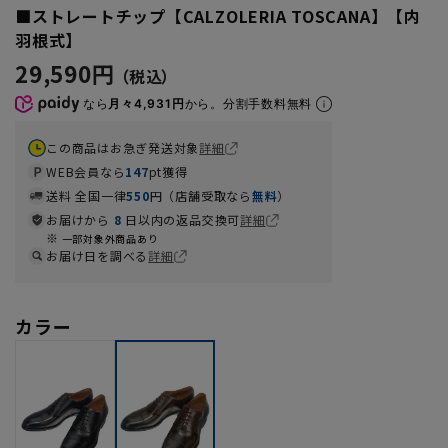
■ストレートチップ【CALZOLERIA TOSCANA】【内
羽根式】
29,590円
なら
月々4,931円
から。分割手数料無料
この商品はお急ぎ発送対象
詳細
WEB会員なら
147
pt獲得
送料 全国一律
550
円（店舗受取なら
無料
）
お届けから
8
日以内の返品交換可
詳細
一部対象外商品あり
お届け日を調べる
詳細
カラー