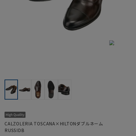
CALZOLERIA TOSCANA×HILTONダブルネーム
RUSSIDB