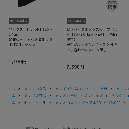
ソックス【HILTON】(25～
ピンバックルメンズカーブベル
27cm)
ト【SANYO LEATHER】【WEB
足元のおしゃれを演出する
限定】
HILTONソックス
発色がよく柔らかさと耐久性を
持ち合わせたクロム鞣し
1,100円
7,590円
ホーム
メンズの商品
メンズ ビジネスシューズ・革靴
メンズ
ホーム
メンズの商品
メンズ大きい・小さいサイズ
キングサイ
ホーム
セットセール
メンズ 洋品・カジュアル2BUY10%OFF