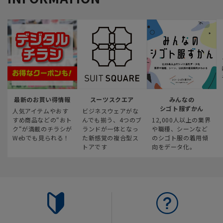
最新のお買い得情報
スーツスクエア
みんなの
シゴト服ずかん
人気アイテムやおす
ビジネスウェアがな
すめ商品などの“おト
んでも揃う、4つのブ
12,000人以上の業界
ク“が満載のチラシが
ランドが一体となっ
や職種、シーンなど
Webでも見られる！
た新感覚の複合型ス
のシゴト服の着用傾
トアです
向をデータ化。