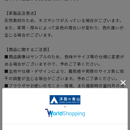
【革製品注意点】
天然素材のため、キズやシワが入っている場合がございます。
また、革質・厚みによって染色の度合いが変わり、色の違いが
生じる場合がございます。
【商品に関するご注意】
■商品画像はサンプルのため、色味やサイズ等の仕様に変更が
ある場合がございますので、予めご了承ください。
■生地や仕様・デザインにより、着用感や実際のサイズ表に若
干の誤差が生じる場合がございます。予めご了承ください。
■ブラウザやお使いのモニター環境、また撮影時の室内外の光
加減により、実際の商品と掲載画像の色味が異なる場合がござ
います。
■店舗や各モールサイトと商品在庫を共有しております関係
上、ご注文いただいたタイミングにより欠品が発生し、ご注文
を完了できない場合がございます。予めご了承ください。
■お急ぎ発送のご注文につきましても、ご注文のタイミングに