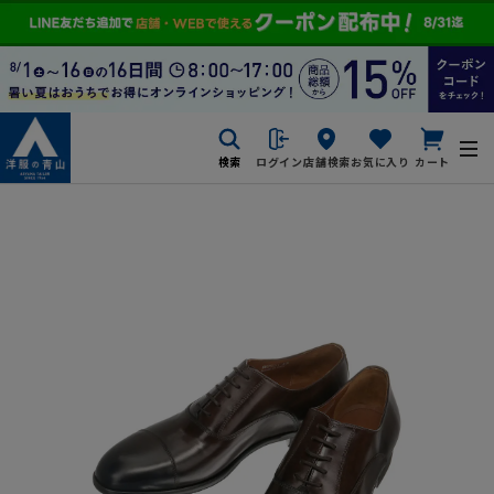
検索
ログイン
店舗検索
お気に入り
カート