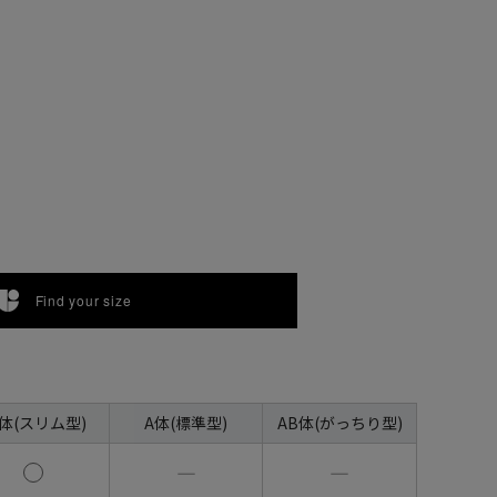
Find your size
A体(スリム型)
A体(標準型)
AB体(がっちり型)
―
―