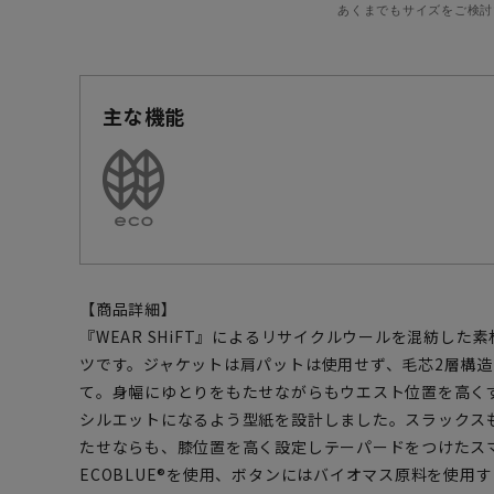
あくまでもサイズをご検討
主な機能
【商品詳細】
『WEAR SHiFT』によるリサイクルウールを混紡し
ツです。ジャケットは肩パットは使用せず、毛芯2層構
て。身幅にゆとりをもたせながらもウエスト位置を高く
シルエットになるよう型紙を設計しました。スラックス
たせならも、膝位置を高く設定しテーパードをつけたス
ECOBLUE®を使用、ボタンにはバイオマス原料を使用