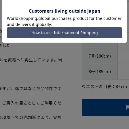
4号(165cm)
5号(170cm)
造過程で発生する裁断布」をリサ
紡毛番手になりますが、これを
6号(175cm)
ました。
7号(180cm)
トルを繊維へと再生しています。当
8号(185cm)
ウエストの目安：
86
cm
ますが、傷ではなく商品特性です
、ご購入の目安としてご利用くだ
の環境下での光加減により、実際