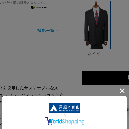
いただく際の目安となります。
機能一覧
ネイビー
た素材を採用したサステナブルなスー
造のソフトコンストラクション仕立
サイズ
することで、視覚的にスマートな
体型
も同様にワンタックでゆとりをも
Y
号数（身長）
マートなシルエットに。裏地には
3号(160cm)
するなど付属にもサステナブル原料