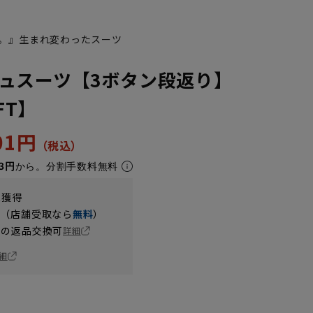
。』生まれ変わったスーツ
ュスーツ【3ボタン段返り】
FT】
501円
3円
から。分割手数料無料
t獲得
YA7
YA8
円（店舗受取なら
無料
）
の返品交換可
詳細
細