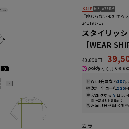
.5cm
『終わらない服を作ろう
241191-17
スタイリッシ
【WEAR SHi
39,
43,890円
なら
月々6,58
WEB会員なら
197
p
E3
BE4
BE5
BE6
BE7
BE8
YA4
YA5
YA6
送料 全国一律
550
お届けから
8
日以内
一部対象外商品あり
お届け日を調べる
詳
カラー