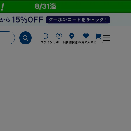
ログイン
サポート
店舗検索
お気に入り
カート