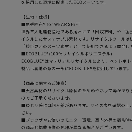
を採用した環境に配慮したECOスーツです。
【生地・仕様】
■尾張匠布® for WEAR SHiFT
世界三大毛織物産地である尾州にて「回収衣料」や「製
イクルしたサステナブル素材です。リサイクルウールは
「梳毛見えのスーツ素材」として使用できるよう開発し
■ECOBLUE®(100%リサイクルポリエステル)
ECOBLUE®はマテリアルリサイクルにより、ペットボ
製品は裏地の糸の一部にECOBLUE®を使用しています。
【商品に関するご注意】
■天然素材のリサイクル原料のため節やネップ等があり
のでご了承くださいませ。
■ゆとり感には個人差があります。サイズ表を確認の上
さい。
■ブラウザやお使いのモニター環境、室内外等の撮影時
の商品と掲載画像の色味が異なる場合がございます。