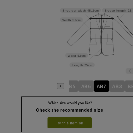
Shoulder width
48.2cm
Sleeve length
62
Width
57cm
Waist
52cm
Length
75cm
A6
A7
A8
AB3
AB4
AB5
AB6
AB7
AB8
B
Check the recommended size
Try this item on