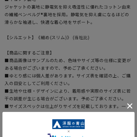
ジャケットの裏地に静電気を抑え吸湿性に優れたコットン由来
の繊維ベンベルグ®裏地を採用。静電気を抑え虜になるほどの
滑らかな袖通し、快適な着心地をサポート。
【シルエット】《細め(スリム)》 (当社比)
【商品に関するご注意】
■商品画像はサンプルのため、色味やサイズ等の仕様に変更が
ある場合がございますので、予めご了承ください。
■ゆとり感には個人差があります。サイズ表を確認の上、ご購
入の目安としてご利用ください。
■生地や仕様・デザインにより、着用感や実際のサイズ表に若
干の誤差が生じる場合がございます。予めご了承ください。
■サイズスペックは仕上がりサイズを記載しております。一
部、商品現物におすすめサイズ(ヌードサイズ)を記載している
商品もございます。
■ブラウザやお使いのモニター環境、また撮影時の室内外の光
加減により、実際の商品と掲載画像の色味が異なる場合がござ