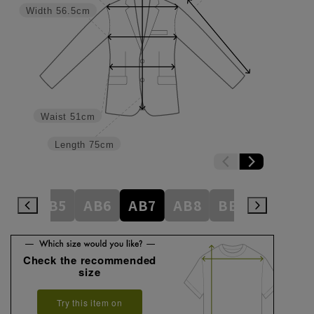
Width
56.5cm
Waist
51cm
Length
75cm
AB4
AB5
AB6
AB7
AB8
BE3
BE4
Check the recommended
size
Try this item on