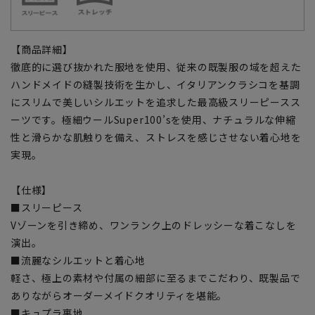
【商品詳細】
徹底的に選び抜かれた服地を使用、従来の既製服の域を超えた
ハンドメイドの縫製技術を生かし、イタリアンクラシコを基調
にスリムで美しいシルエットを追求した最高級スリーピースス
ーツです。極細ウールSuper100’sを使用、ナチュラルな伸縮
性と滑らかな肌触りを備え、ストレスを感じさせない着心地を
実現。
【仕様】
■スリーピース
Vゾーンを引き締め、ワンランク上のドレッシーな着こなしを
演出。
■流麗なシルエットと着心地
軽さ、極上の素材や付属の細部に至るまでこだわり、既製品で
ありながらオーダーメイドクオリティを堪能。
■キュプラ裏地