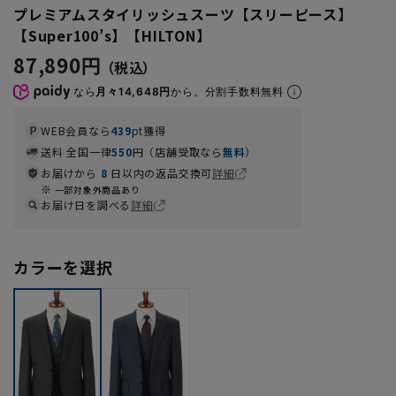
プレミアムスタイリッシュスーツ【スリーピース】
【Super100’s】【HILTON】
87,890円
なら
月々14,648円
から。分割手数料無料
WEB会員なら
439
pt獲得
送料 全国一律
550
円（店舗受取なら
無料
）
お届けから
8
日以内の返品交換可
詳細
一部対象外商品あり
お届け日を調べる
詳細
カラーを選択