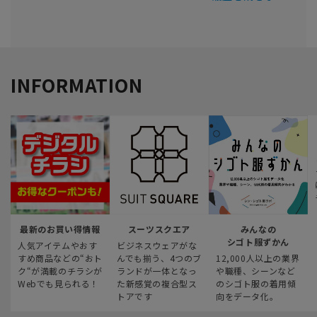
INFORMATION
最新のお買い得情報
スーツスクエア
みんなの
シゴト服ずかん
人気アイテムやおす
ビジネスウェアがな
すめ商品などの“おト
んでも揃う、4つのブ
12,000人以上の業界
ク“が満載のチラシが
ランドが一体となっ
や職種、シーンなど
Webでも見られる！
た新感覚の複合型ス
のシゴト服の着用傾
トアです
向をデータ化。