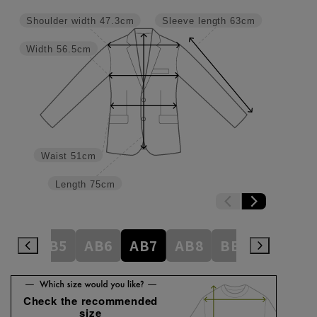
Shoulder width
47.3cm
Sleeve length
63cm
Width
56.5cm
Waist
51cm
Length
75cm
AB4
AB5
AB6
AB7
AB8
BE3
BE4
Check the recommended
size