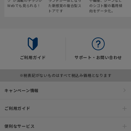
ク“が満載のチラシが
ランドが一体となっ
や職種、シーンなど
Webでも見られる！
た新感覚の複合型ス
のシゴト服の着用傾
トアです
向をデータ化。
ご利用ガイド
サポート・お問い合わせ
※税表記がないものはすべて税込み価格となります
キャンペーン情報
ご利用ガイド
便利なサービス