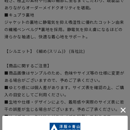
軽さ、極上の素材や付属の細部に至るまでこだわり、既製品で
ありながらオーダーメイドクオリティを堪能。
■キュプラ裏地
ジャケットの裏地に静電気を抑え吸湿性に優れたコットン由来
の繊維ベンベルグ®裏地を採用。静電気を抑え虜になるほどの
滑らかな袖通し、快適な着心地をサポート。
【シルエット】《細め(スリム)》 (当社比)
【商品に関するご注意】
■商品画像はサンプルのため、色味やサイズ等の仕様に変更が
ある場合がございますので、予めご了承ください。
■ゆとり感には個人差があります。サイズ表を確認の上、ご購
入の目安としてご利用ください。
■生地や仕様・デザインにより、着用感や実際のサイズ表に若
干の誤差が生じる場合がございます。予めご了承ください。
■サイズスペックは仕上がりサイズを記載しております。一
部、商品現物におすすめサイズ(ヌードサイズ)を記載している