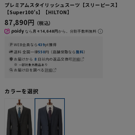
プレミアムスタイリッシュスーツ【スリーピース】
【Super100’s】【HILTON】
87,890円
なら
月々14,648円
から。分割手数料無料
WEB会員なら
439
pt獲得
送料 全国一律
550
円（店舗受取なら
無料
）
お届けから
8
日以内の返品交換可
詳細
一部対象外商品あり
お届け日を調べる
詳細
カラーを選択