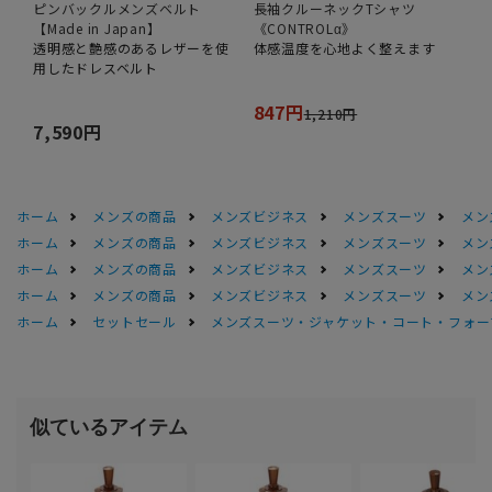
ピンバックルメンズベルト
長袖クルーネックTシャツ
【Made in Japan】
《CONTROLα》
透明感と艶感のあるレザーを使
体感温度を心地よく整えます
用したドレスベルト
847円
1,210円
7,590円
ホーム
メンズの商品
メンズビジネス
メンズスーツ
メン
ホーム
メンズの商品
メンズビジネス
メンズスーツ
メン
ホーム
メンズの商品
メンズビジネス
メンズスーツ
メン
ホーム
メンズの商品
メンズビジネス
メンズスーツ
メン
ホーム
セットセール
メンズスーツ・ジャケット・コート・フォーマル