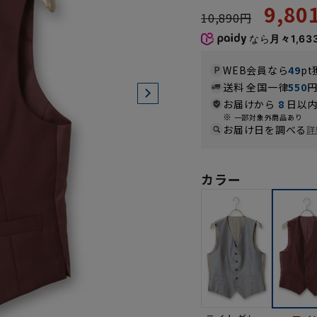
9,8
10,890円
なら
月々1,63
WEB会員なら
49
pt
送料 全国一律
550
お届けから
8
日以内
一部対象外商品あり
お届け日を調べる
詳
カラー