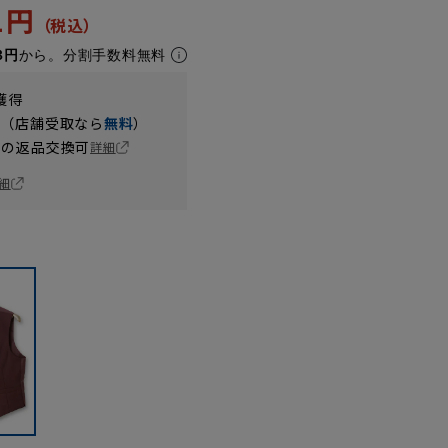
01円
3円
から。分割手数料無料
獲得
円（店舗受取なら
無料
）
の返品交換可
詳細
細