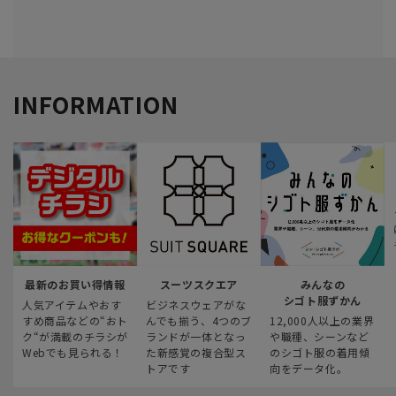
INFORMATION
最新のお買い得情報
スーツスクエア
みんなの
シゴト服ずかん
人気アイテムやおす
ビジネスウェアがな
すめ商品などの“おト
んでも揃う、4つのブ
12,000人以上の業界
ク“が満載のチラシが
ランドが一体となっ
や職種、シーンなど
Webでも見られる！
た新感覚の複合型ス
のシゴト服の着用傾
トアです
向をデータ化。