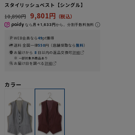
スタイリッシュベスト【シングル】
9,801円
10,890円
なら
月々1,633円
から。分割手数料無料
WEB会員なら
49
pt獲得
送料 全国一律
550
円（店舗受取なら
無料
）
お届けから
8
日以内の返品交換可
詳細
一部対象外商品あり
お届け日を調べる
詳細
カラー