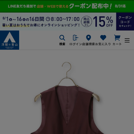
検索
ログイン
店舗検索
お気に入り
カート