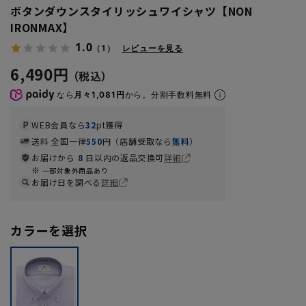
ボタンダウンスタイリッシュワイシャツ【NON
IRONMAX】
1.0
（1）
レビューを見る
6,490円
なら
月々1,081円
から。分割手数料無料
WEB会員なら
32
pt獲得
送料 全国一律
550
円（店舗受取なら
無料
）
お届けから
8
日以内の返品交換可
詳細
一部対象外商品あり
お届け日を調べる
詳細
カラーを選択