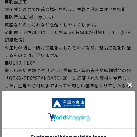
■制菌加工
銀イオンの力で細菌の増殖を抑え、生乾き時のニオイを抑制。
■防汚加工(襟・カフス)
皮脂などの油汚れなどを落としやすくします。
※制菌・防汚加工は、100回洗っても効果が継続します。(SEK
認証取得)
※生地の制菌・防汚性能を示したものとなり、製品性能を保証
するものではございません。
■OEKO-TEX®
厳しい分析試験にクリアし世界最高水準の安全な繊維製品の証
「OEKO-TEX®STANDARD100」に認証された素材を使用しま
した。生地から付属まですべてが厳しい基準をクリアした素材
を使用、安全を安心して着用いただけます。
【シルエット】《細め(スリム)》 (当社比)
【商品に関するご注意】
■商品画像はサンプルのため、色味やサイズ等の仕様に変更が