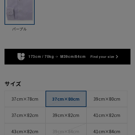
パープル
173cm / 70kg
M39cm/84cm
Find your size
サイズ
37cm×78cm
37cm×80cm
39cm×80cm
37cm×82cm
39cm×82cm
41cm×82cm
43cm×82cm
39cm×84cm
41cm×84cm