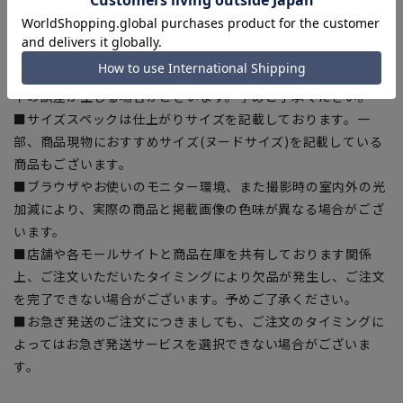
ある場合がございますので、予めご了承ください。
■ゆとり感には個人差があります。サイズ表を確認の上、ご購
入の目安としてご利用ください。
■生地や仕様・デザインにより、着用感や実際のサイズ表に若
干の誤差が生じる場合がございます。予めご了承ください。
■サイズスペックは仕上がりサイズを記載しております。一
部、商品現物におすすめサイズ(ヌードサイズ)を記載している
商品もございます。
■ブラウザやお使いのモニター環境、また撮影時の室内外の光
加減により、実際の商品と掲載画像の色味が異なる場合がござ
います。
■店舗や各モールサイトと商品在庫を共有しております関係
上、ご注文いただいたタイミングにより欠品が発生し、ご注文
を完了できない場合がございます。予めご了承ください。
■お急ぎ発送のご注文につきましても、ご注文のタイミングに
よってはお急ぎ発送サービスを選択できない場合がございま
す。