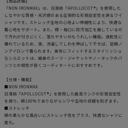
【商品詳細】
『NON IRONMAX』は、日清紡『APOLLOCOT®』を使用した
しなやかな質感・光沢感のある圧倒的な形態安定性を誇るワイ
シャツです。ストレッチ生地の心地よい伸縮性により、快適な
着心地をサポート。また、襟・袖口に防汚加工を施しているの
で汚れが付きにくく、落ちやすいのもうれしい機能。速乾性に
優れているため、夜、洗濯してしわを伸ばして干せば、翌朝ノ
ンアイロンで着られます。身体にフィットするスタイリッシュ
なシルエットは、細身のスーツ・ジャケットやノータックのパ
ンツとの相性が良くコーディネートにおすすめです。
【仕様・機能】
■NON IRONMAX
日清紡『APOLLOCOT®』を使用した最高ランクの形態安定性
を誇り、綿100%でありながらシワや生地の収縮を防ぎます。
■ストレッチ
綿の柔らかな風合いにストレッチ性をプラス、快適なシャツに
進化。