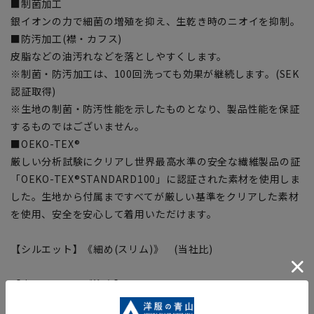
■制菌加工
銀イオンの力で細菌の増殖を抑え、生乾き時のニオイを抑制。
■防汚加工(襟・カフス)
皮脂などの油汚れなどを落としやすくします。
※制菌・防汚加工は、100回洗っても効果が継続します。(SEK
認証取得)
※生地の制菌・防汚性能を示したものとなり、製品性能を保証
するものではございません。
■OEKO-TEX®
厳しい分析試験にクリアし世界最高水準の安全な繊維製品の証
「OEKO-TEX®STANDARD100」に認証された素材を使用しま
した。生地から付属まですべてが厳しい基準をクリアした素材
を使用、安全を安心して着用いただけます。
【シルエット】《細め(スリム)》 (当社比)
【商品に関するご注意】
■商品画像はサンプルのため、色味やサイズ等の仕様に変更が