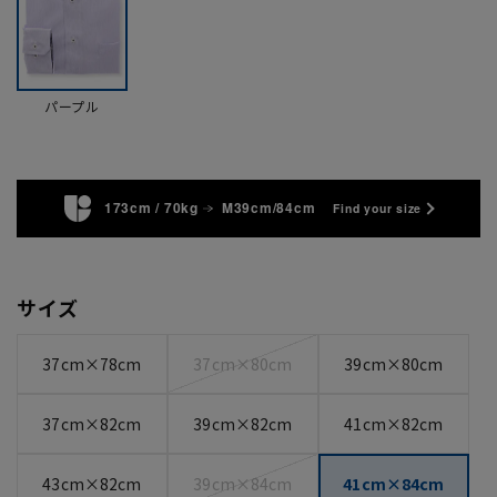
パープル
173cm / 70kg
M39cm/84cm
Find your size
サイズ
37cm×78cm
37cm×80cm
39cm×80cm
37cm×82cm
39cm×82cm
41cm×82cm
43cm×82cm
39cm×84cm
41cm×84cm