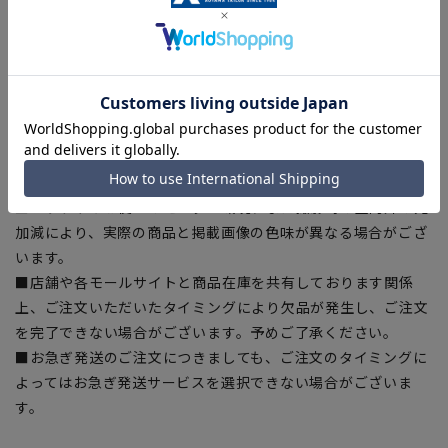
ある場合がございますので、予めご了承ください。
■ゆとり感には個人差があります。サイズ表を確認の上、ご購
入の目安としてご利用ください。
■生地や仕様・デザインにより、着用感や実際のサイズ表に若
干の誤差が生じる場合がございます。予めご了承ください。
■サイズスペックは仕上がりサイズを記載しております。一
部、商品現物におすすめサイズ(ヌードサイズ)を記載している
商品もございます。
■ブラウザやお使いのモニター環境、また撮影時の室内外の光
加減により、実際の商品と掲載画像の色味が異なる場合がござ
います。
■店舗や各モールサイトと商品在庫を共有しております関係
上、ご注文いただいたタイミングにより欠品が発生し、ご注文
を完了できない場合がございます。予めご了承ください。
■お急ぎ発送のご注文につきましても、ご注文のタイミングに
よってはお急ぎ発送サービスを選択できない場合がございま
す。