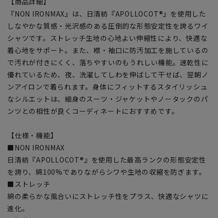
【商品詳細】
『NON IRONMAX』は、日清紡『APOLLOCOT®』を使用した
しなやかな質感・光沢感のある圧倒的な形態安定性を誇るワイ
シャツです。ストレッチ生地の心地よい伸縮性により、快適な
着心地をサポート。また、襟・袖口に防汚加工を施しているの
で汚れが付きにくく、落ちやすいのもうれしい機能。速乾性に
優れているため、夜、洗濯してしわを伸ばして干せば、翌朝ノ
ンアイロンで着られます。身体にフィットするスタイリッシュ
なシルエットは、細身のスーツ・ジャケットやノータックのパ
ンツとの相性が良くコーディネートにおすすめです。
【仕様・機能】
■NON IRONMAX
日清紡『APOLLOCOT®』を使用した最高ランクの形態安定性
を誇り、綿100%でありながらシワや生地の収縮を防ぎます。
■ストレッチ
綿の柔らかな風合いにストレッチ性をプラス、快適なシャツに
進化。