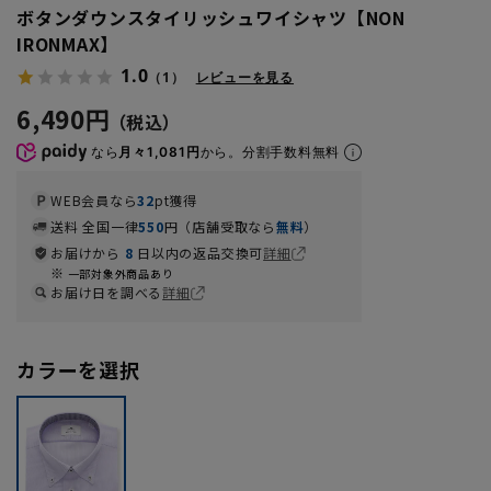
ボタンダウンスタイリッシュワイシャツ【NON
IRONMAX】
1.0
（1）
レビューを見る
6,490円
なら
月々1,081円
から。分割手数料無料
WEB会員なら
32
pt獲得
送料 全国一律
550
円（店舗受取なら
無料
）
お届けから
8
日以内の返品交換可
詳細
一部対象外商品あり
お届け日を調べる
詳細
カラーを選択