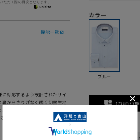
いただく際の目安となります。
カラー
機能一覧
ブルー
様に対応するよう設計されたサイ
ス裏からさりげなく覗く切替生地
173cm / 70k
と綿の混紡素材は強度にも優れ、
態安定加工が施され家庭洗濯可能、
サイズ
首周り
37c
裄丈