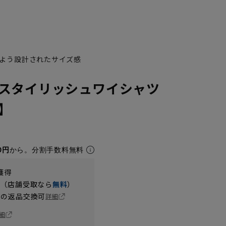
よう設計されたサイズ感
スタイリッシュワイシャツ
X】
3L45cm/80cm
3L45cm/84cm
3L45cm/88cm
LL43cm/80cm
LL43cm/84cm
LL43cm/78cm
0円
から。分割手数料無料
獲得
円（店舗受取なら
無料
）
の返品交換可
詳細
細