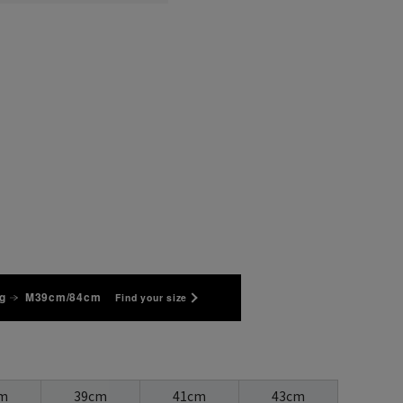
g
M39cm/84cm
Find your size
m
39cm
41cm
43cm