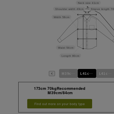
Neck size
41cm
Shoulder width
49cm
Sleeve length
7
Width
58cm
Waist
54cm
Length
80cm
m
M39cm/78cm
M39cm/80cm
M39cm/82cm
M39cm/84cm
L41cm/76cm
L41cm/78cm
173cm 70kgRecommended
M39cm/84cm
Find out more on your body type