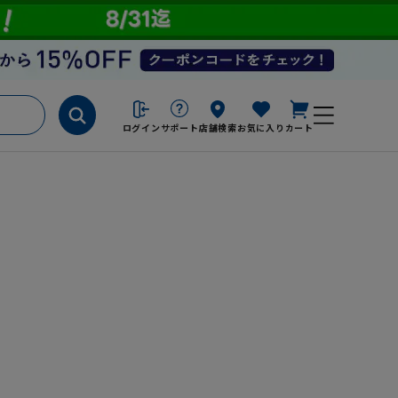
ログイン
サポート
店舗検索
お気に入り
カート