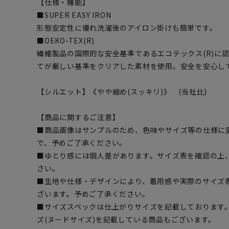
【仕様・機能】
■SUPER EASY IRON
形態安定性に優れ洗濯後のアイロン掛けも簡単です。
■OEKO-TEX(R)
繊維製品の国際的な安全基準であるエコテックス(R)に
てが厳しい基準をクリアした素材を使用。安全を安心し
【シルエット】《やや細め(スッキリ)》 (当社比)
【商品に関するご注意】
■商品画像はサンプルのため、色味やサイズ等の仕様に
で、予めご了承ください。
■ゆとり感には個人差があります。サイズ表を確認の上
さい。
■生地や仕様・デザインにより、着用感や実際のサイズ
ざいます。予めご了承ください。
■サイズスペックは仕上がりサイズを記載しております
ズ(ヌードサイズ)を記載している商品もございます。