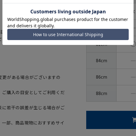
✕
78cm
―
80cm
認証された、生地から付属まですべ
て着用いただけます。
82cm
―
84cm
―
86cm
変更がある場合がございますの
―
、ご購入の目安としてご利用くだ
88cm
表に若干の誤差が生じる場合がご
。一部、商品現物におすすめサイ