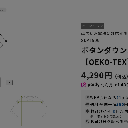
6cm
幅広いお客様に対応する
SDA1509
ボタンダウン
【OEKO-TE
4,290円
L41cm/80cm
L41cm/82cm
L41cm/84cm
L41cm/86cm
LL43cm/82cm
LL43cm/86cm
なら
月々1,43
WEB会員なら
21
pt
送料 全国一律
550
お届けから
8
日以内
一部対象外商品あり
お届け日を調べる
詳