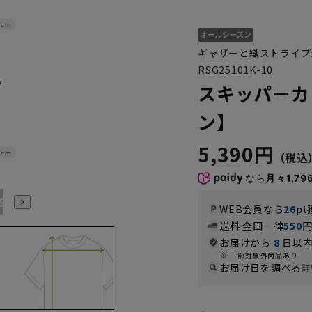
5cm
ギャザーと織ストライプ
RSG25101K-10
スキッパーカ
ン】
5,390円
2cm
なら
月々1,79
29号
WEB会員なら
26
pt
送料 全国一律
550
お届けから
8
日以内
一部対象外商品あり
お届け日を調べる
詳