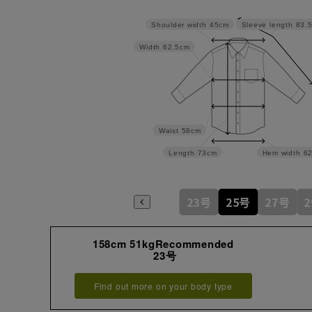
Shoulder width
45cm
Sleeve length
83.
Width
62.5cm
Waist
58cm
Length
73cm
Hem width
6
23号
25号
27号
158cm 51kgRecommended
23号
Find out more on your body type