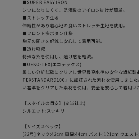
■SUPER EASY IRON
シワになりにくく、洗濯後のアイロン掛けが簡単。
■ストレッチ生地
伸縮性があり着心地の良いストレッチ生地を使用。
■フロント多ボタン仕様
胸元の開きを軽減し安心して着用可能。
■透け軽減
特殊な糸を使用し、透け感を軽減。
■OEKO-TEX(エコテックス)
厳しい分析試験にクリアし世界最高水準の安全な繊維製品
TEXSTANDARD100」に認証された素材を使用しま
い基準をクリアした素材を使用、安全を安心して着用い
【スタイルの目安】(※当社比)
シルエット:スッキリ
【サイズスペック】
[23号]ネック:43cm 肩幅:44cm バスト:121cm ウエスト: