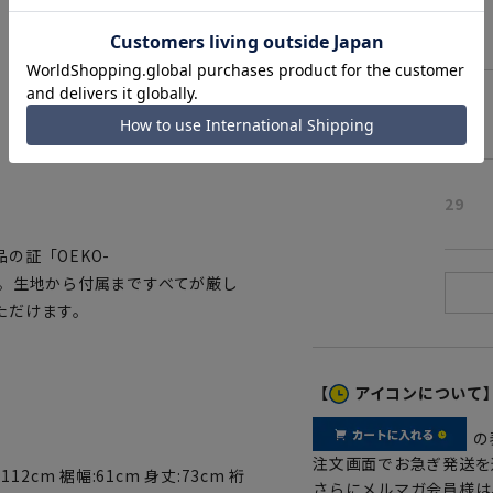
25
27
ホワイト
29
の証「OEKO-
した。生地から付属まですべてが厳し
ただけます。
【
アイコンについて
の
注文画面でお急ぎ発送を
112cm 裾幅:61cm 身丈:73cm 裄
さらにメルマガ会員様は